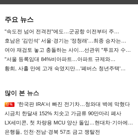
보관·평가·처분'
최대…에이전트
기준은 숙제
AI 수익화 관건
주요 뉴스
"속도전 넘어 전격전"에도…군공항 이전부터 주
52시간까지 '뇌관'
호남은 '김민석' 서울·경기는 '정청래'…최종 승자는
'안갯속'
여야 재검토 놓고 충돌하는 사이…선관위 "투표자 수
오차 당연"
"서울 등록임대 84%비아파트…아파트 규제와
달리해야"
황희, 사흘 만에 고개 숙였지만…'폐버스 청년주택'
후폭풍
많이 본 뉴스
'한국판 IRA'서 빠진 전기차…청와대 벽에 막혔다
시금치 한달새 152% 치솟고 가금류 90만마리 폐사
LX세미콘, 첫 차량용 MCU 양산 돌입…현대차·기아에
공급
은행들, 인천·전남·경북 57조 금고 쟁탈전