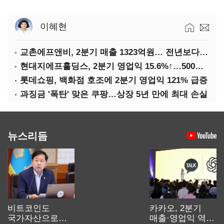
이혜현
교촌에프앤비, 2분기 매출 1323억원… 전년보다 4.9%↑
현대지에프홀딩스, 2분기 영업익 15.6%↑…500억 규모 자사주 매입
롯데쇼핑, 백화점 호조에 2분기 영업익 121% 급증
과징금 '폭탄' 맞은 쿠팡…상장 5년 만에 최대 손실
뉴스리듬
비트코인도
카카오, 2분기
국가자산으로…'
매출·영업익 역대