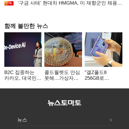
‘구금 사태’ 현대차 HMGMA, 미 재향군인 채용
확대로 분위기 반전
함께 볼만한 뉴스
B2C 집중하는
콜드월렛도 안심
"갤Z폴드8
카카오, 대국민
못해…가상자산
256GB로
서비스 '모두의
수탁 확대에
변경하면 지원금
AI' 사활
'보안 시험대'
추가"
뉴스