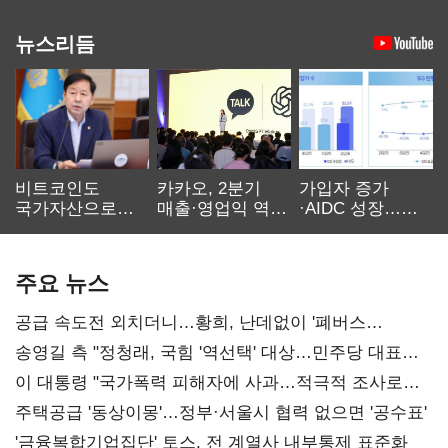
뉴스리듬
비트코인도
카카오, 2분기
가입자 증가
국가자산으로…'
매출·영업익 역대
·AIDC 성장…
보관·평가·처분'
최대…에이전트
SKT 2분기 성장
기준은 숙제
AI 수익화 관건
본궤도
주요 뉴스
공급 속도전 외치더니…황희, 난데없이 '폐버스
리모델링' 제안
송영길 측 "정청래, 국힘 '역선택' 대상…민주당 대표로
총선 지휘 못해"
이 대통령 "국가폭력 피해자에 사과…적극적 조사로
진실 밝혀야"
주택공급 '동상이몽'…정부·서울시 협력 없으면 '공수표'
'금융복합기업집단' 토스, 전 계열사 내부통제 표준화