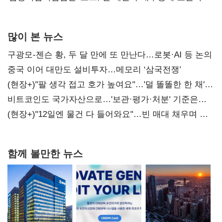
많이 본 뉴스
구광모-젠슨 황, 두 달 만에 또 만난다…로봇·AI 등 논의
중국 이어 대만도 설비투자…메모리 ‘삼국전쟁’
(현장+)"팔 생각 접고 호가 높여요"…'덜 똘똘한 한 채'
20억 키맞추기
비트코인도 국가자산으로…'보관·평가·처분' 기준은
숙제
(현장+)"12일엔 물건 다 들어와요"…빈 매대 채우며 문
연 홈플러스
함께 볼만한 뉴스