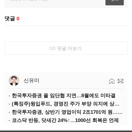
댓글
0
0/0
댓글 더보기
신유미
한국투자증권 올 임단협 지연…8월에도 미타결
(특징주)윙입푸드, 경영진 주가 부양 의지에 상한가
한국투자증권, 상반기 영업이익 2조1701억 원… 전년비 89.1%↑
코스닥 반등, 닷새간 24%↑…1000선 회복은 언제