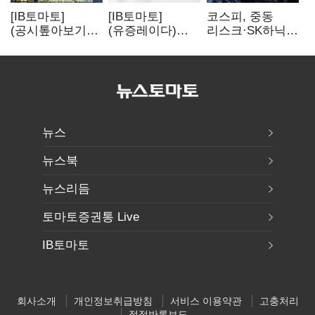
[IB토마토]
[IB토마토]
코스피, 중동
(공시톺아보기)
(유증레이다)
리스크·SK하닉
수주 공시, 왜
툴젠, 조달액
5% 급락에
바로 매출로
3분의 1 토막…
뒷걸음
잡히지 않을까
특허소송
비용부터 챙긴다
뉴스
뉴스북
뉴스리듬
토마토증권통 Live
IB토마토
회사소개
개인정보취급방침
서비스 이용약관
고충처리
정정반론보도