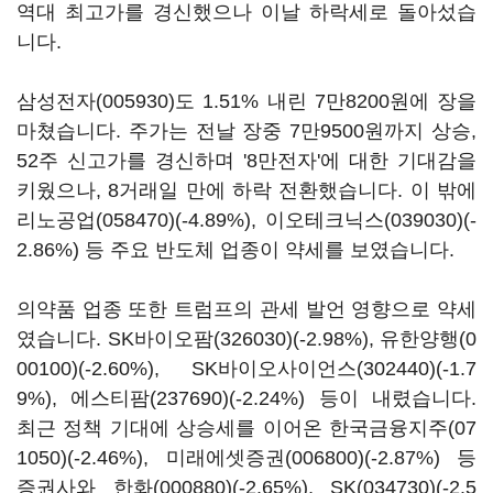
역대 최고가를 경신했으나 이날 하락세로 돌아섰습
니다.
삼성전자(005930)
도 1.51% 내린 7만8200원에 장을
마쳤습니다. 주가는 전날 장중 7만9500원까지 상승,
52주 신고가를 경신하며 '8만전자'에 대한 기대감을
키웠으나, 8거래일 만에 하락 전환했습니다. 이 밖에
리노공업(058470)
(-4.89%),
이오테크닉스(039030)
(-
2.86%) 등 주요 반도체 업종이 약세를 보였습니다.
의약품 업종 또한 트럼프의 관세 발언 영향으로 약세
였습니다.
SK바이오팜(326030)
(-2.98%),
유한양행(0
00100)
(-2.60%),
SK바이오사이언스(302440)
(-1.7
9%),
에스티팜(237690)
(-2.24%) 등이 내렸습니다.
최근 정책 기대에 상승세를 이어온
한국금융지주(07
1050)
(-2.46%),
미래에셋증권(006800)
(-2.87%) 등
증권사와
한화(000880)
(-2.65%),
SK(034730)
(-2.5