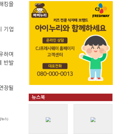
 해킹을
지 기업
보유하며
에 반발
 연장될
뉴스북
합뉴스)