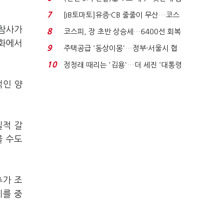
격…추미애, 20년...
7
[IB토마토]유증·CB 줄줄이 무산…코스
닥 벌점 급증에 ...
 참사가
8
코스피, 장 초반 상승세…6400선 회복
통화에서
시도
9
주택공급 '동상이몽'…정부·서울시 협
력 없으면 '공수표'...
10
정청래 때리는 '김용'…더 세진 '대통령
최측근' 입...
적인 양
질적 갈
을 수도
추가 조
기를 중