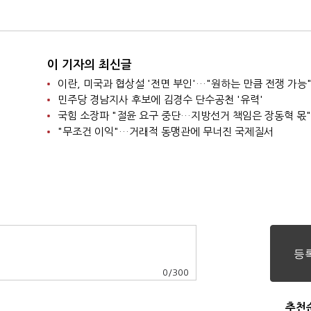
이 기자의 최신글
이란, 미국과 협상설 '전면 부인'…"원하는 만큼 전쟁 가능
민주당 경남지사 후보에 김경수 단수공천 '유력'
국힘 소장파 "절윤 요구 중단…지방선거 책임은 장동혁 몫"
"무조건 이익"…거래적 동맹관에 무너진 국제질서
0
/
300
추천