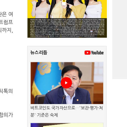
관은 여
 트럼프
의까지,
뉴스리듬
 틱톡의
비트코인도 국가자산으로…'보관·평가·처
 합의가
분' 기준은 숙제