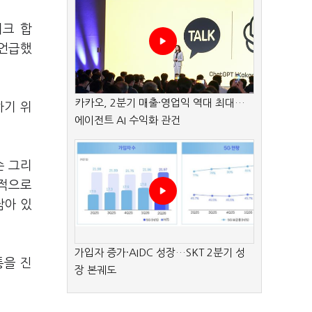
워크 합
 언급했
카카오, 2분기 매출·영업익 역대 최대…
하기 위
에이전트 AI 수익화 관건
슨 그리
정적으로
남아 있
가입자 증가·AIDC 성장…SKT 2분기 성
통을 진
장 본궤도