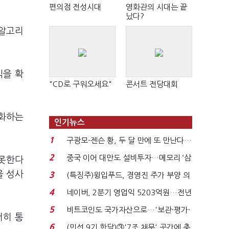
편의점 전성시대
영화관의 시대는 끝
났다?
 알고리
익을 확
"CD로 구워오세요"
콘서트 전당대회
반화하는
인기뉴스
1
구광모-젠슨 황, 두 달 만에 또 만난다…
로봇·AI 등 논...
2
중국 이어 대만도 설비투자…메모리 ‘삼
 못한다
국전쟁’
을 성사
3
(특징주)윙입푸드, 경영진 주가 부양 의
지에 상한가...
4
네이버, 2분기 영업익 5203억원…전년
비 0.2% 감소...
5
비트코인도 국가자산으로…'보관·평가·
저히 통
처분' 기준은 ...
6
(민선 9기 한달)③'7조 채무' 곳간에 충