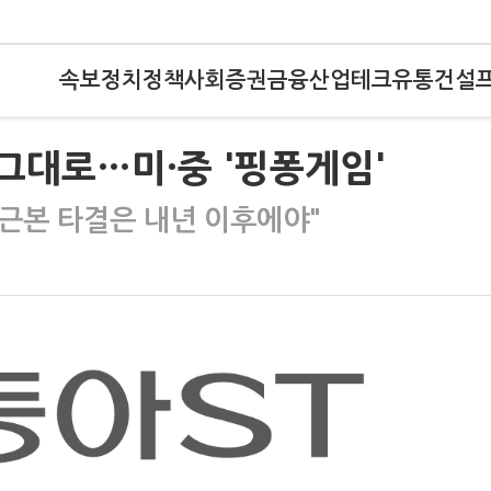
속보
정치
정책
사회
증권
금융
산업
테크
유통
건설
 그대로…미·중 '핑퐁게임'
"근본 타결은 내년 이후에야"