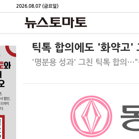
2026.08.07 (금요일)
틱톡 합의에도 '화약고'
'명분용 성과' 그친 틱톡 합의…