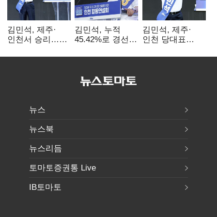
김민석, 제주·
김민석, 누적
김민석, 제주·
인천서 승리…
45.42%로 경선
인천 당대표
누적 득표율 '1위
1위…정청래와
경선서 '1위'(1보)
탈환'(종합)
격차
0.86%p(2보)
뉴스
뉴스북
뉴스리듬
토마토증권통 Live
IB토마토