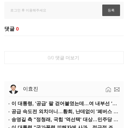
댓글
0
0/0
댓글 더보기
이효진
이 대통령, '공급' 팔 걷어붙였는데…여 내부선 '부동산 망언'(종합)
공급 속도전 외치더니…황희, 난데없이 '폐버스 리모델링' 제안
송영길 측 "정청래, 국힘 '역선택' 대상…민주당 대표로 총선 지휘 못해"
이 대통령 "국가폭력 피해자에 사과…적극적 조사로 진실 밝혀야"