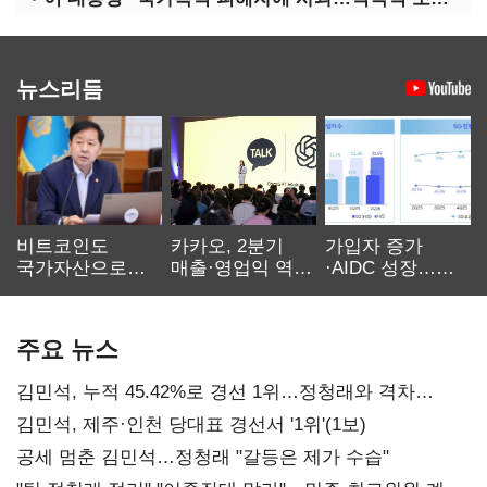
뉴스리듬
비트코인도
카카오, 2분기
가입자 증가
국가자산으로…'
매출·영업익 역대
·AIDC 성장…
보관·평가·처분'
최대…에이전트
SKT 2분기 성장
기준은 숙제
AI 수익화 관건
본궤도
주요 뉴스
김민석, 누적 45.42%로 경선 1위…정청래와 격차
0.86%p(2보)
김민석, 제주·인천 당대표 경선서 '1위'(1보)
공세 멈춘 김민석…정청래 "갈등은 제가 수습"