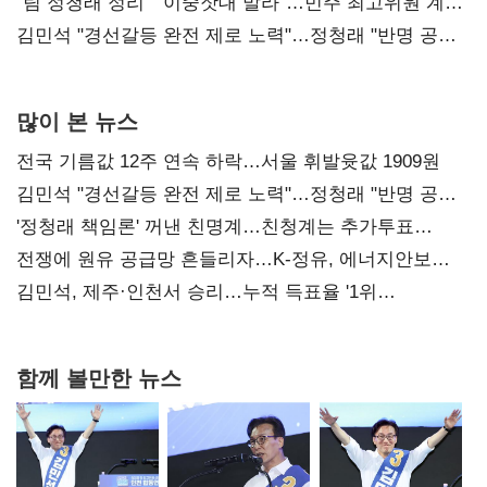
"팀 정청래 정리" "이중잣대 말라"…민주 최고위원 계파
다툼 격화
김민석 "경선갈등 완전 제로 노력"…정청래 "반명 공세
사과부터"
많이 본 뉴스
전국 기름값 12주 연속 하락…서울 휘발윳값 1909원
김민석 "경선갈등 완전 제로 노력"…정청래 "반명 공세
사과부터"
'정청래 책임론' 꺼낸 친명계…친청계는 추가투표
때리기
전쟁에 원유 공급망 흔들리자…K-정유, 에너지안보
핵심으로 재부상
김민석, 제주·인천서 승리…누적 득표율 '1위
탈환'(종합)
함께 볼만한 뉴스