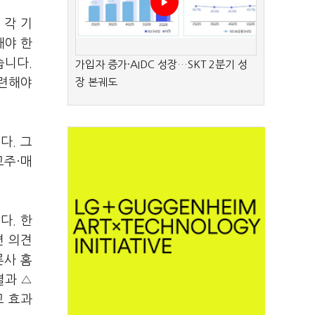
 각 기
해야 한
습니다.
가입자 증가·AIDC 성장…SKT 2분기 성
마련해야
장 본궤도
다. 그
고주·매
다. 한
련 의견
론사 홈
결과 △
고 효과