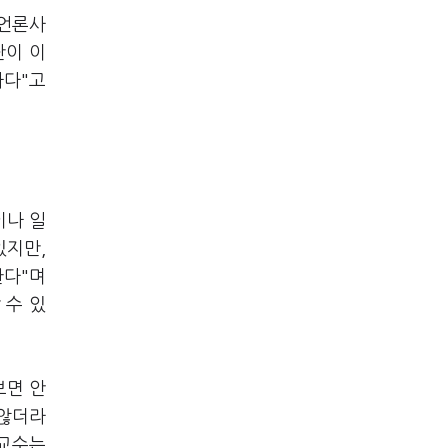
 언론사
단이 이
하다"고
이나 일
있지만,
한다"며
 수 있
보면 안
 않더라
 교수는