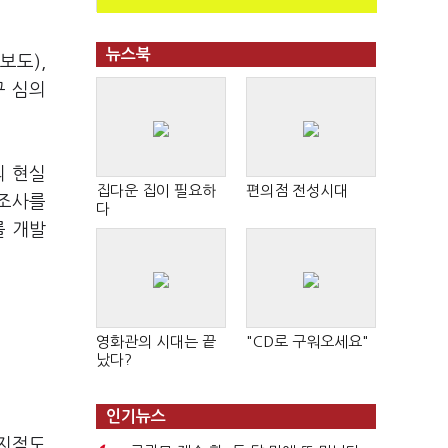
뉴스북
보도),
구 심의
의 현실
집다운 집이 필요하
편의점 전성시대
 조사를
다
를 개발
영화관의 시대는 끝
"CD로 구워오세요"
났다?
인기뉴스
 지적도