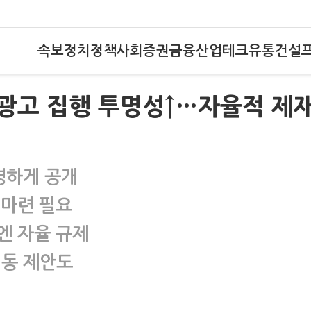
속보
정치
정책
사회
증권
금융
산업
테크
유통
건설
"광고 집행 투명성↑…자율적 제
명하게 공개
 마련 필요
엔 자율 규제
연동 제안도