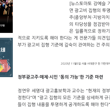
[뉴스토마토 강예슬 
면 광고비 집행의 투명
주(중앙부처·지방자치
의 타당성을 점검받아
은 일률적으로 정하기
적으로 지키도록 해야 한다는 게 전문가들 의견입
부가 광고비 집행 기준에 깊숙이 관여하는 건 주
2020년 11월5일 서울 서대문구 한 가판대
정부광고주·매체·시민 '
동의 가능'한 기준 마련
정연우 세명대 광고홍보학과 교수는 "현재의 정부
정한다"며 "광고 집행의 모든 기준을 상세하게 
들이 집행 내용을 투명하게 공개하도록 해야 한다