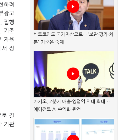
개선하려
정부광고
, 집행
는 기준
비트코인도 국가자산으로…'보관·평가·처
고 자율
분' 기준은 숙제
에서 정
카카오, 2분기 매출·영업익 역대 최대…
에이전트 AI 수익화 관건
으로 결
각 기관