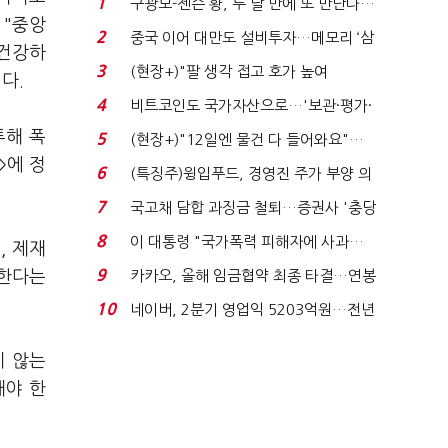
1
구광모-젠슨 황, 두 달 만에 또 만난다…
 "중앙
로봇·AI 등 논...
2
중국 이어 대만도 설비투자…메모리 ‘삼
 건강하
국전쟁’
3
(현장+)"팔 생각 접고 호가 높여
니다.
요"…'덜 똘똘한 한 채' 20...
4
비트코인도 국가자산으로…'보관·평가·
처분' 기준은 ...
투해 폭
5
(현장+)"12일엔 물건 다 들어와요"…
>에 정
빈 매대 채우며 문 연 ...
6
(특징주)윙입푸드, 경영진 주가 부양 의
지에 상한가...
7
국고채 담합 과징금 철퇴…증권사 '충당
금 폭탄' 우려...
8
이 대통령 "국가폭력 피해자에 사과…
, 제재
적극적 조사로 진...
9
 한다는
카카오, 올해 임금협약 최종 타결…연봉
6.3% 인상·격려...
10
네이버, 2분기 영업익 5203억원…전년
비 0.2% 감소...
지 않는
해야 한