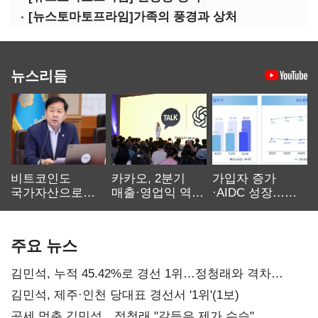
[뉴스토마토프라임]가족의 풍경과 상처
뉴스리듬
비트코인도
카카오, 2분기
가입자 증가
국가자산으로…'
매출·영업익 역대
·AIDC 성장…
보관·평가·처분'
최대…에이전트
SKT 2분기 성장
기준은 숙제
AI 수익화 관건
본궤도
주요 뉴스
김민석, 누적 45.42%로 경선 1위…정청래와 격차
0.86%p(2보)
김민석, 제주·인천 당대표 경선서 '1위'(1보)
공세 멈춘 김민석…정청래 "갈등은 제가 수습"