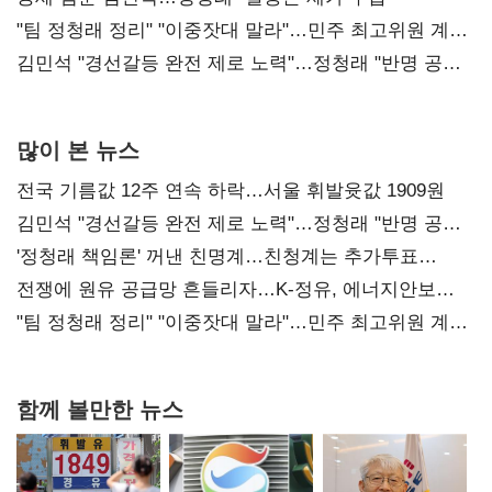
"팀 정청래 정리" "이중잣대 말라"…민주 최고위원 계파
다툼 격화
김민석 "경선갈등 완전 제로 노력"…정청래 "반명 공세
사과부터"
많이 본 뉴스
전국 기름값 12주 연속 하락…서울 휘발윳값 1909원
김민석 "경선갈등 완전 제로 노력"…정청래 "반명 공세
사과부터"
'정청래 책임론' 꺼낸 친명계…친청계는 추가투표
때리기
전쟁에 원유 공급망 흔들리자…K-정유, 에너지안보
핵심으로 재부상
"팀 정청래 정리" "이중잣대 말라"…민주 최고위원 계파
다툼 격화
함께 볼만한 뉴스