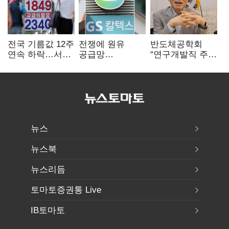
전국 기름값 12주
전쟁에 원유
반도체공학회
연속 하락…서울
공급망
“연구개발직 주
휘발윳값 1909원
흔들리자…K-
52시간제
정유, 에너지안보
개선해야”
핵심으로 재부상
뉴스
뉴스북
뉴스리듬
토마토증권통 Live
IB토마토