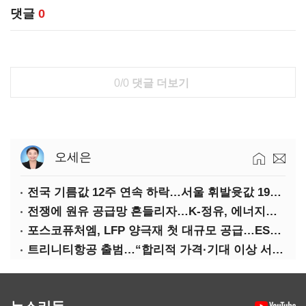
댓글
0
0/0
댓글 더보기
오세은
전국 기름값 12주 연속 하락…서울 휘발윳값 1909원
전쟁에 원유 공급망 흔들리자…K-정유, 에너지안보 핵심으로 재부상
포스코퓨처엠, LFP 양극재 첫 대규모 공급…ESS 시장 공략
트리니티항공 출범…“합리적 가격·기대 이상 서비스로 승부”
뉴스리듬