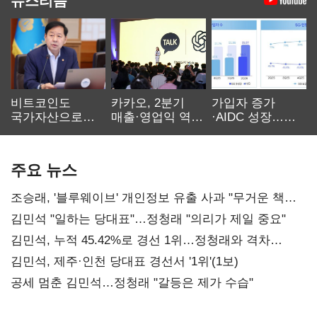
비트코인도
카카오, 2분기
가입자 증가
국가자산으로…'
매출·영업익 역대
·AIDC 성장…
보관·평가·처분'
최대…에이전트
SKT 2분기 성장
기준은 숙제
AI 수익화 관건
본궤도
주요 뉴스
조승래, '블루웨이브' 개인정보 유출 사과 "무거운 책임
통감"
김민석 "일하는 당대표"…정청래 "의리가 제일 중요"
김민석, 누적 45.42%로 경선 1위…정청래와 격차
0.86%p(2보)
김민석, 제주·인천 당대표 경선서 '1위'(1보)
공세 멈춘 김민석…정청래 "갈등은 제가 수습"