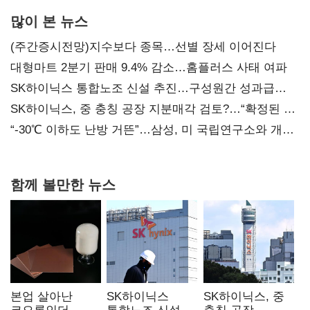
많이 본 뉴스
(주간증시전망)지수보다 종목…선별 장세 이어진다
대형마트 2분기 판매 9.4% 감소…홈플러스 사태 여파
SK하이닉스 통합노조 신설 추진…구성원간 성과급
불만 확산
SK하이닉스, 중 충칭 공장 지분매각 검토?…“확정된 바
없어”
“-30℃ 이하도 난방 거뜬”…삼성, 미 국립연구소와 개발
협력
함께 볼만한 뉴스
본업 살아난
SK하이닉스
SK하이닉스, 중