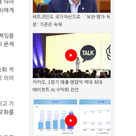
에 따라
O)에게
비트코인도 국가자산으로…'보관·평가·처
분' 기준은 숙제
"책임을
사 문제
호화 적
고 이미
카카오, 2분기 매출·영업익 역대 최대…
에이전트 AI 수익화 관건
사고 기
의무화를