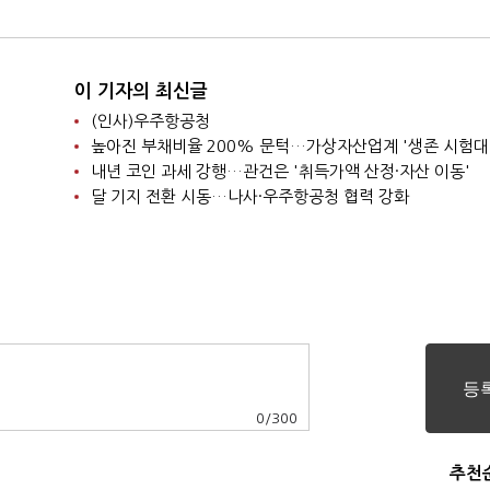
이 기자의 최신글
(인사)우주항공청
높아진 부채비율 200% 문턱…가상자산업계 '생존 시험대
내년 코인 과세 강행…관건은 '취득가액 산정·자산 이동'
달 기지 전환 시동…나사·우주항공청 협력 강화
0
/
300
추천