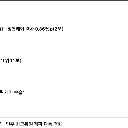
1위…정청래와 격차 0.86%p(2보)
1위'(1보)
은 제가 수습"
라"…민주 최고위원 계파 다툼 격화