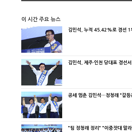
이 시간 주요 뉴스
김민석, 누적 45.42%로 경선 
김민석, 제주·인천 당대표 경선서 '
공세 멈춘 김민석…정청래 "갈등
"팀 정청래 정리" "이중잣대 말