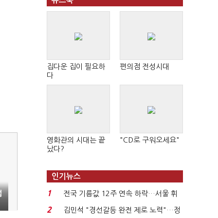
뉴스북
집다운 집이 필요하
편의점 전성시대
다
영화관의 시대는 끝
"CD로 구워오세요"
났다?
인기뉴스
1
법
전국 기름값 12주 연속 하락…서울 휘
발윳값 1909원...
2
김민석 "경선갈등 완전 제로 노력"…정