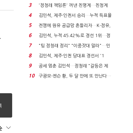
청래 "반명 공세 사...
3
'정청래 책임론' 꺼낸 친명계…친청계
는 추가투표 때리기...
4
김민석, 제주·인천서 승리…누적 득표율
'1위 탈환'(종합)...
5
전쟁에 원유 공급망 흔들리자…K-정유,
에너지안보 핵심...
6
김민석, 누적 45.42%로 경선 1위…정
'
청래와 격차 0.86%p(...
7
"팀 정청래 정리" "이중잣대 말라"…민
주 최고위원 계파 다...
8
김민석, 제주·인천 당대표 경선서 '1
위'(1보)...
9
공세 멈춘 김민석…정청래 "갈등은 제
가 수습"
10
구광모-젠슨 황, 두 달 만에 또 만난다…
로봇·AI 등 논...
순