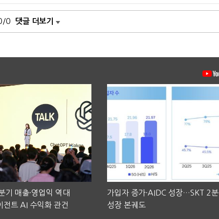
0/0
댓글 더보기
2분기 매출·영업익 역대
가입자 증가·AIDC 성장…SKT 2
전트 AI 수익화 관건
성장 본궤도