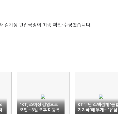
라 김기성 편집국장이 최종 확인·수정했습니다.
모
"KT, 스미싱 감염으로
KT 무단 소액결제 '불
저
오인…8일 오후 미등록
기지국'에 무게…"유심
해
기지국 확인"
해킹과는 무관" 주장