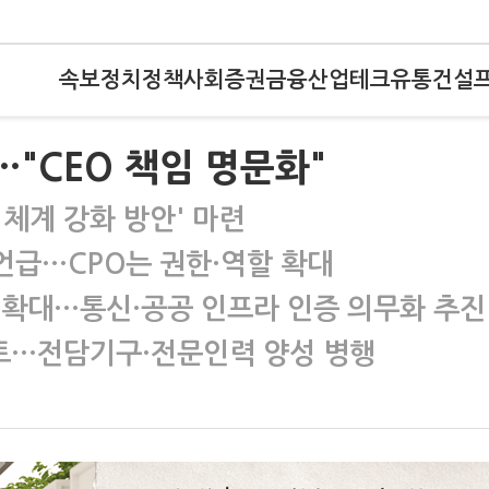
속보
정치
정책
사회
증권
금융
산업
테크
유통
건설
…"CEO 책임 명문화"
체계 강화 방안' 마련
 언급…CPO는 권한·역할 확대
 확대…통신·공공 인프라 인증 의무화 추진
검토…전담기구·전문인력 양성 병행