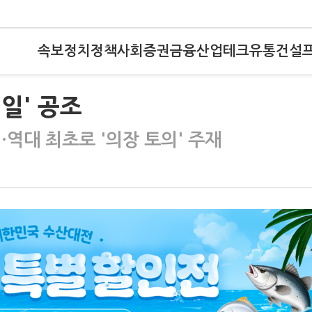
속보
정치
정책
사회
증권
금융
산업
테크
유통
건설
·일' 공조
…역대 최초로 '의장 토의' 주재