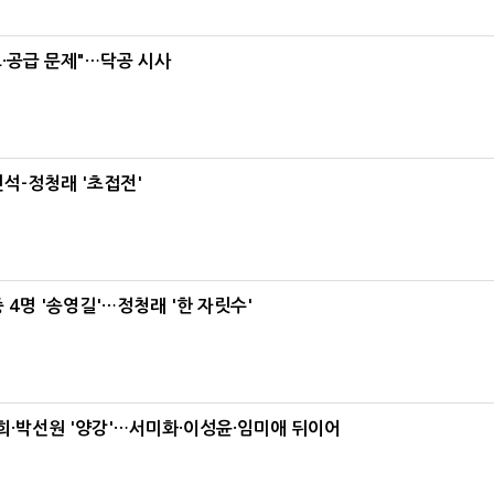
·공급 문제"…닥공 시사
석-정청래 '초접전'
 4명 '송영길'…정청래 '한 자릿수'
·박선원 '양강'…서미화·이성윤·임미애 뒤이어