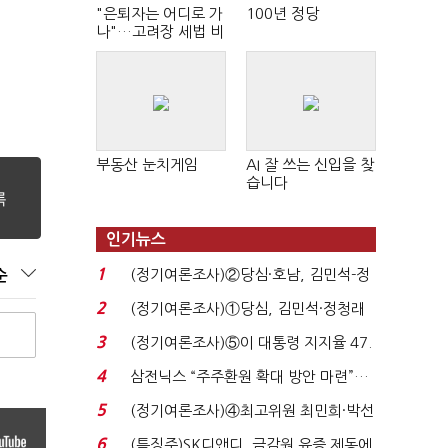
"은퇴자는 어디로 가
100년 정당
나"…고려장 세법 비
판 확산
부동산 눈치게임
AI 잘 쓰는 신입을 찾
습니다
인기뉴스
1
(정기여론조사)②당심·호남, 김민석-정
순
청래 '초접전'...
2
(정기여론조사)①당심, 김민석·정청래
'초접전'…대통령 ...
3
(정기여론조사)⑤이 대통령 지지율 47.
7%…일주일 만에 ...
4
삼전닉스 “주주환원 확대 방안 마련”…
로이터에 성명...
5
(정기여론조사)④최고위원 최민희·박선
원 '양강'…서미...
6
(특징주)SK디앤디, 금감원 유증 제동에