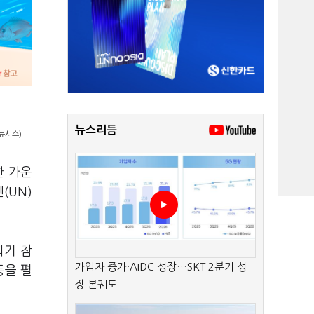
뉴스리듬
뉴시스)
한 가운
(UN)
회기 참
가입자 증가·AIDC 성장…SKT 2분기 성
동을 펼
장 본궤도