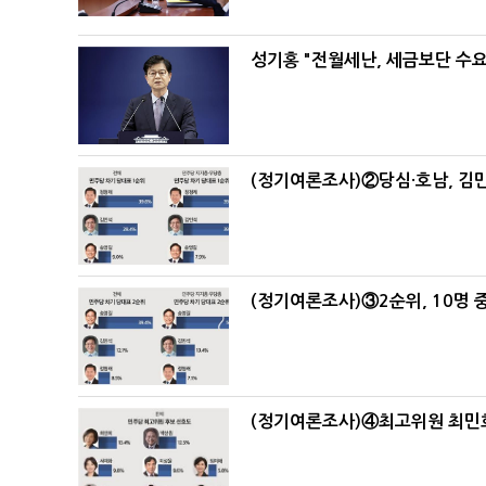
성기홍 "전월세난, 세금보단 수요
(정기여론조사)②당심·호남, 김민
(정기여론조사)③2순위, 10명 중
(정기여론조사)④최고위원 최민희