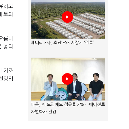
공유하고
개 토의
 오릅니
배터리 3사, 호남 ESS 시장서 ‘격돌’
본 총리
이 기조
 전망입
다음, AI 도입에도 점유율 2%…에이전트
차별화가 관건