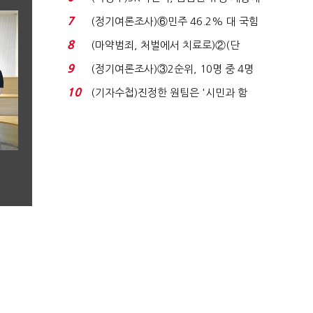
장 초반 상한가...
7
(정기여론조사)⑥민주 46.2% 대 국힘
31.0%…오차범위 밖 ...
8
(마약범죄, 처벌에서 치료로)②(단
독)"마약은 전염병…여성...
9
(정기여론조사)③2순위, 10명 중 4명
'송영길'…정청래 '한 ...
10
(기자수첩)진정한 원팀은 '시민과 함
께'일 때 완성...