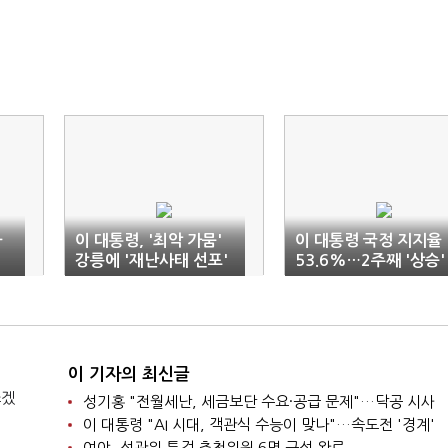
다
이 대통령, '최악 가뭄'
이 대통령 국정 지지율
강릉에 '재난사태 선포'
53.6%…2주째 '상승'
지시
이 기자의 최신글
쓰겠
성기홍 "전월세난, 세금보단 수요·공급 문제"…닥공 시사
이 대통령 "AI 시대, 객관식 수능이 맞나"…속도전 '경계'
여야, 선관위 특검 추천위원 6명 구성 완료