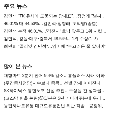
주요 뉴스
김민석 "TK 유세에 도움되는 당대표"…정청래 "벌써
대표된 양 당직 배분"
46.01% 대 44.53%…김민석·정청래 '초박빙'(종합)
김민석 누적 46.01%…'격전지' 호남 앞두고 1위 지켰다
(2보)
김민석, 강원·대구·경북서 48.54%…1위 수성(1보)
최민희 "골리앗 김민석"…임미애 "부끄러운 줄 알아야"
많이 본 뉴스
대형마트 2분기 판매 9.4% 감소…홈플러스 사태 여파
(주간증시전망)지수보다 종목…선별 장세 이어진다
SK하이닉스 통합노조 신설 추진…구성원 간 성과급
불만 확산
(코스닥 퇴출 논란)②일본은 5년 기다려주는데 우리는
당장 퇴출?…시간만으론 부족한 코스닥 구하기
농협하나로유통 대규모유통업법 위반 적발…공정위,