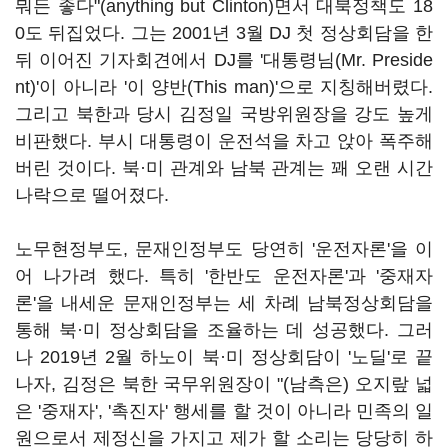
뭐든 좋다"(anything but Clinton)면서 대북정책도 18
0도 뒤집었다. 그는 2001년 3월 DJ 첫 정상회담을 한
뒤 이어진 기자회견에서 DJ를 '대통령님(Mr. Preside
nt)'이 아니라 '이 양반(This man)'으로 지칭해버렸다.
그리고 북한과 당시 김정일 국방위원장을 강도 높게
비판했다. 부시 대통령이 운전석을 차고 앉아 폭주해
버린 것이다. 북·미 관계와 남북 관계는 꽤 오랜 시간
나락으로 떨어졌다.
노무현정부도, 문재인정부도 당연히 '운전자론'을 이
어 나가려 했다. 특히 '한반도 운전자론'과 '중재자
론'을 내세운 문재인정부는 세 차례 남북정상회담을
통해 북
·
미 정상회담을 조율하는 데 성공했다. 그러
나 2019년 2월 하노이 북·미 정상회담이 '노딜'로 끝
나자, 김정은 북한 국무위원장이 "(남측은) 오지랖 넓
은 '중재자', '촉진자' 행세를 할 것이 아니라 민족의 일
원으로서 제정신을 가지고 제가 할 소리는 당당히 하