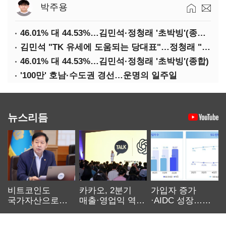
박주용
46.01% 대 44.53%…김민석·정청래 '초박빙'(종합 2보)
김민석 "TK 유세에 도움되는 당대표"…정청래 "벌써 대표된 양 당직 배분"
46.01% 대 44.53%…김민석·정청래 '초박빙'(종합)
'100만' 호남·수도권 경선…운명의 일주일
뉴스리듬
비트코인도
카카오, 2분기
가입자 증가
국가자산으로…'
매출·영업익 역대
·AIDC 성장…
보관·평가·처분'
최대…에이전트
SKT 2분기 성장
기준은 숙제
AI 수익화 관건
본궤도