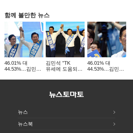
과징금 4억6200만원 부과
함께 볼만한 뉴스
46.01% 대
김민석 "TK
46.01% 대
44.53%…김민석·
유세에 도움되는
44.53%…김민석·
정청래
당대표"…정청래
정청래
'초박빙'(종합
"벌써 대표된 양
'초박빙'(종합)
2보)
당직 배분"
뉴스
뉴스북