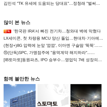
리더십' 시험대
김민석 "TK 유세에 도움되는 당대표"…정청래 "벌써
대표된 양 당직 배분"
많이 본 뉴스
'한국판 IRA'서 빠진 전기차…청와대 벽에 막혔다
LX세미콘, 첫 차량용 MCU 양산 돌입…현대차·기아에
공급
(현장+)8G 압력에 눈앞 '깜깜', 이마엔 구슬땀 '뚝뚝'…
화려한 에어쇼 뒤 땀방울
⑪(단독)SPC, 가맹점주에 "용역계약 해지하라"...
내팽개친 '사회적합의'
[IB토마토]동원파츠, IPO 승부수…영업익 7배 성장의
이면은 고객 편중
함께 볼만한 뉴스