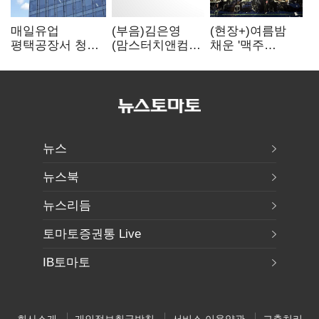
매일유업
(부음)김은영
(현장+)여름밤
평택공장서 청소
(맘스터치앤컴퍼
채운 '맥주
작업 중 1명
니
한잔'…
사망…"안전관리
대외협력그룹장)
전주가맥축제를
체계 재점검"
씨 부친상
가다
뉴스
뉴스북
뉴스리듬
토마토증권통 Live
IB토마토
회사소개
개인정보취급방침
서비스 이용약관
고충처리