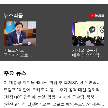
뉴스리듬
비트코인도
카카오, 2분기
국가자산으로…'
매출·영업익 역대
보관·평가·처분'
최대…에이전트
기준은 숙제
AI 수익화 관건
주요 뉴스
이 대통령 지지율 43.3% '취임 후 최저치'…4주 연속
'하락'
트럼프 "이란에 로키로 대응"…추가 공격 대신 경제적
압박 시사
(현장+)8G 압력에 눈앞 '깜깜', 이마엔 구슬땀 '뚝뚝'…
화려한 에어쇼 뒤 땀방울
(민선 9기 한 달)④막 오른 '글로벌 해양수도'…'전재수