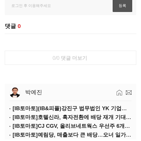
댓글
0
0/0
댓글 더보기
박예진
[IB토마토](IB&피플)강진구 법무법인 YK 기업거버넌스센터 센터장
[IB토마토]호텔신라, 흑자전환에 배당 재개 기대감…삼성생명도 웃을까
[IB토마토]CJ CGV, 올리브네트웍스 우선주 6개월 만에 상환…왜?
[IB토마토]예림당, 매출보다 큰 배당…오너 일가에 절반 간다