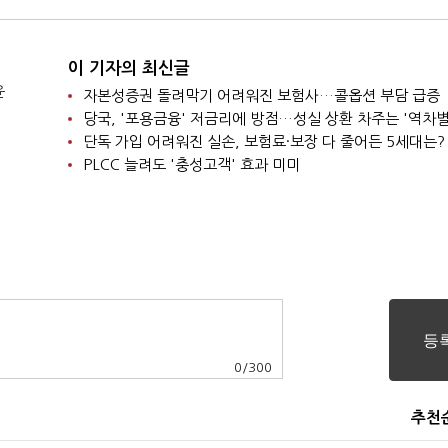
이 기자의 최신글
윤
자본성증권 돌려막기 어려워진 보험사…콜옵션 부담 급증
당국, '포용금융' 저금리에 방점…성실 상환 차주는 '역차별
단독 가입 어려워진 실손, 보험료·보장 다 줄어든 5세대는?
PLCC 늘려도 '충성고객' 효과 미미
0
/
300
추천