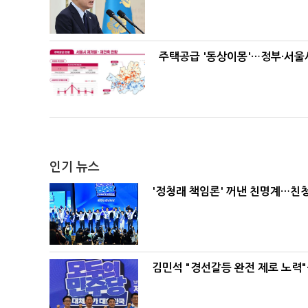
주택공급 '동상이몽'…정부·서울시
인기 뉴스
'정청래 책임론' 꺼낸 친명계…친
김민석 "경선갈등 완전 제로 노력"