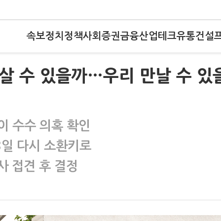
속보
정치
정책
사회
증권
금융
산업
테크
유통
건설
 살 수 있을까…우리 만날 수 있
걸이 수수 의혹 확인
8일 다시 소환키로
사 접견 후 결정