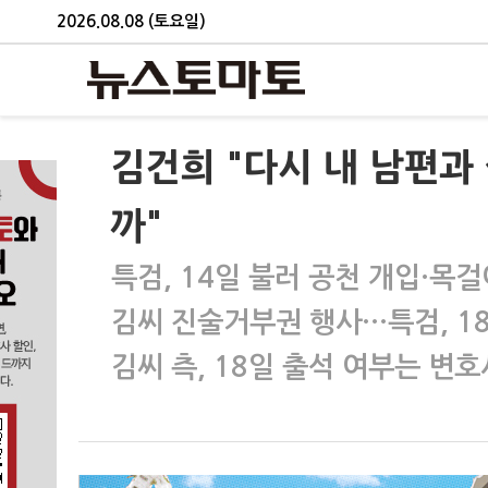
2026.08.08 (토요일)
김건희 "다시 내 남편과
까"
특검, 14일 불러 공천 개입·목
김씨 진술거부권 행사…특검, 1
김씨 측, 18일 출석 여부는 변호