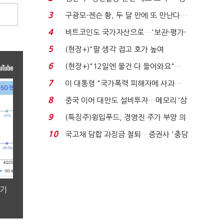
청래 "반명 공세 사...
3
구광모-젠슨 황, 두 달 만에 또 만난다…
로봇·AI 등 논...
4
비트코인도 국가자산으로…'보관·평가·
처분' 기준은 ...
5
(현장+)"팔 생각 접고 호가 높여
요"…'덜 똘똘한 한 채' 20...
6
(현장+)"12일엔 물건 다 들어와요"…
빈 매대 채우며 문 연 ...
7
이 대통령 "국가폭력 피해자에 사과…
적극적 조사로 진...
8
중국 이어 대만도 설비투자…메모리 ‘삼
국전쟁’
9
(특징주)윙입푸드, 경영진 주가 부양 의
지에 상한가...
10
국고채 담합 과징금 철퇴…증권사 '충당
금 폭탄' 우려...
분기