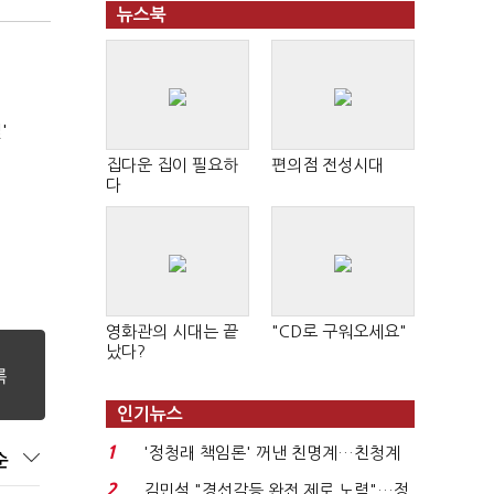
뉴스북
'
집다운 집이 필요하
편의점 전성시대
다
영화관의 시대는 끝
"CD로 구워오세요"
났다?
인기뉴스
1
'정청래 책임론' 꺼낸 친명계…친청계
순
는 추가투표 때리기...
2
김민석 "경선갈등 완전 제로 노력"…정