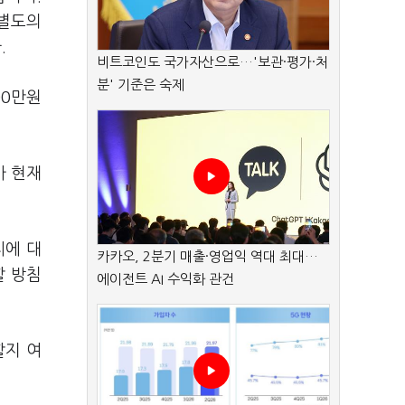
 별도의
.
비트코인도 국가자산으로…'보관·평가·처
분' 기준은 숙제
00만원
가 현재
씨에 대
카카오, 2분기 매출·영업익 역대 최대…
할 방침
에이전트 AI 수익화 관건
할지 여