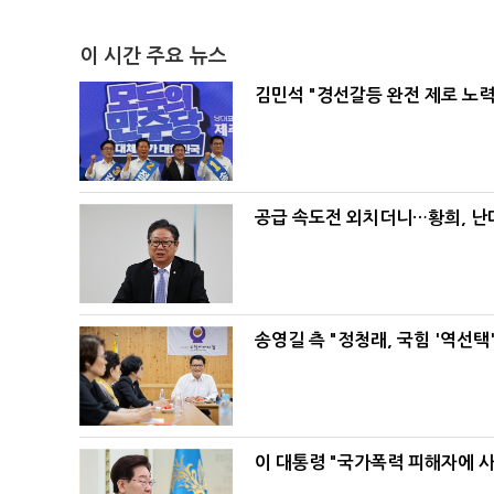
이 시간 주요 뉴스
김민석 "경선갈등 완전 제로 노력
공급 속도전 외치더니…황희, 난
송영길 측 "정청래, 국힘 '역선
이 대통령 "국가폭력 피해자에 