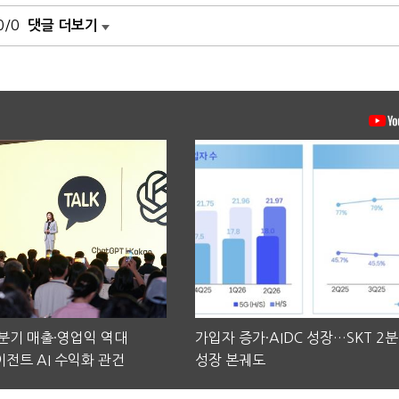
0/0
댓글 더보기
2분기 매출·영업익 역대
가입자 증가·AIDC 성장…SKT 2
전트 AI 수익화 관건
성장 본궤도