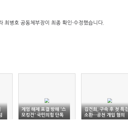
라 최병호 공동체부장이 최종 확인·수정했습니다.
서
계엄 해제 표결 방해 '스
김건희, 구속 후 첫 특
럼
모킹건' 국민의힘 단톡
소환…공천 개입 혐의
방
조사