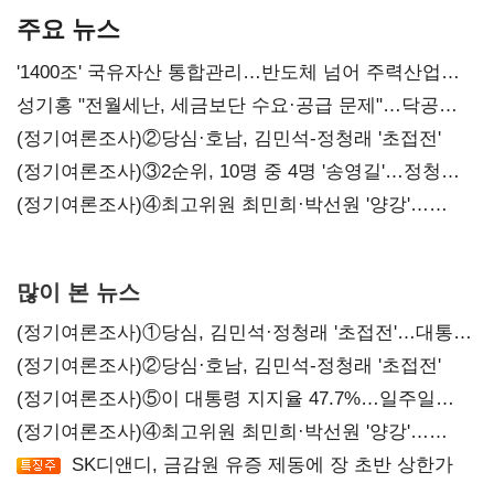
주요 뉴스
'1400조' 국유자산 통합관리…반도체 넘어 주력산업
구조혁신
성기홍 "전월세난, 세금보단 수요·공급 문제"…닥공
시사
(정기여론조사)②당심·호남, 김민석-정청래 '초접전'
(정기여론조사)③2순위, 10명 중 4명 '송영길'…정청래
'한 자릿수'
(정기여론조사)④최고위원 최민희·박선원 '양강'…
서미화·이성윤·임미애 뒤이어
많이 본 뉴스
(정기여론조사)①당심, 김민석·정청래 '초접전'…대통령
지지도 '50% 아래로'(종합)
(정기여론조사)②당심·호남, 김민석-정청래 '초접전'
(정기여론조사)⑤이 대통령 지지율 47.7%…일주일
만에 다시 40%대
(정기여론조사)④최고위원 최민희·박선원 '양강'…
서미화·이성윤·임미애 뒤이어
SK디앤디, 금감원 유증 제동에 장 초반 상한가