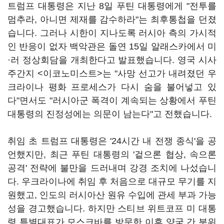
트럼프 대통령은 지난 8일 푸틴 대통령에게 "전투를
멈추라, 아니면 제재를 감수하라"는 최후통첩을 던졌
습니다. 그러나 시한이 지나도록 러시아 측의 가시적
인 반응이 없자 백악관은 돌연 15일 알래스카에서 미
·러 정상회담을 개최한다고 발표했습니다. 영국 시사
주간지 <이코노미스트>는 "사망 선고가 내려졌던 우
크라이나 평화 프로세스가 다시 숨을 불어넣고 있
다"면서도 "러시아군 폭격이 계속되는 상황에서 푸틴
대통령의 진정성에는 의문이 남는다"고 전했습니다.
취임 초 트럼프 대통령은 '24시간 내 전쟁 종식'을 공
언했지만, 최근 푸틴 대통령의 '겉으론 협상, 속으론
공격' 전략에 불만을 드러내며 강경 조치에 나섰습니
다. 우크라이나에 취임 후 처음으로 대규모 무기를 지
원했고, 인도의 러시아산 원유 수입에 관세 부과 가능
성을 경고했습니다. 하지만 스티브 위트코프 미 대통
령 특별대표가 모스크바를 방문한 이후 양국 간 분위