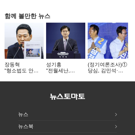
함께 볼만한 뉴스
장동혁
성기홍
(정기여론조사)①
"형소법도 안
"전월세난,
당심, 김민석·
읽어 본 대통령…
세금보단 수요·
정청래 '초접전'…
빛의 속도로
공급 문제"…
대통령 지지도
무너질 것"
닥공 시사
'50%
아래로'(종합)
뉴스
뉴스북