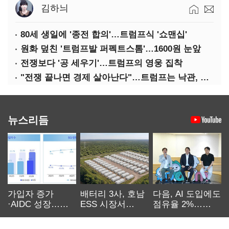
김하늬
80세 생일에 '종전 합의'…트럼프식 '쇼맨십'
원화 덮친 '트럼프발 퍼펙트스톰'…1600원 눈앞
전쟁보다 '공 세우기'…트럼프의 영웅 집착
"전쟁 끝나면 경제 살아난다"…트럼프는 낙관, 미국인은 싸늘
뉴스리듬
가입자 증가
배터리 3사, 호남
다음, AI 도입에도
·AIDC 성장…
ESS 시장서
점유율 2%…
SKT 2분기 성장
‘격돌’
에이전트
본궤도
차별화가 관건