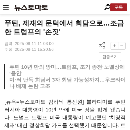
구독
푸틴, 제재의 문턱에서 회담으로…조급
한 트럼프의 '손짓'
입력: 2025-08-11 11:03:00
수정: 2025-08-11 15:20:56
답글쓰기
푸틴 10년 만의 방미…트럼프, 조기 종전·노벨상에
‘올인’
미·러 단독 회담서 3자 회담 가능성까지…우크라이
나 배제 논란 고조
[뉴욕=뉴스토마토 김하늬 통신원] 블라디미르 푸틴
러시아 대통령이 10년 만에 미국 땅을 밟게 됐습니
다. 도널드 트럼프 미국 대통령이 예고했던 '치명적
제재' 대신 정상회담 카드를 선택했기 때문입니다. 트