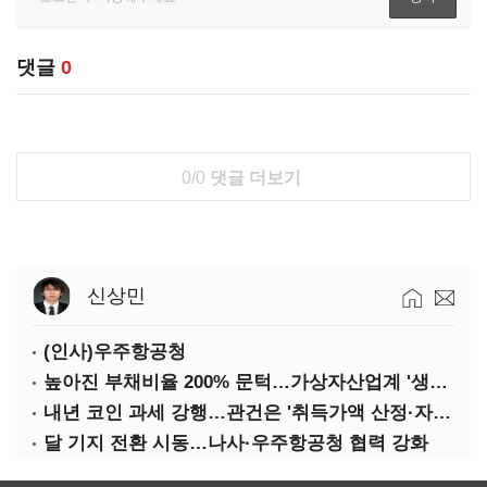
댓글
0
0/0
댓글 더보기
신상민
(인사)우주항공청
높아진 부채비율 200% 문턱…가상자산업계 '생존 시험대'
내년 코인 과세 강행…관건은 '취득가액 산정·자산 이동'
달 기지 전환 시동…나사·우주항공청 협력 강화