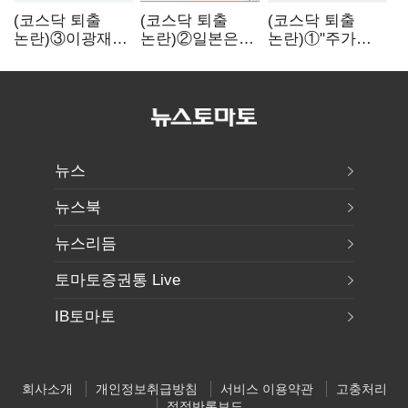
(코스닥 퇴출
(코스닥 퇴출
(코스닥 퇴출
논란)③이광재
논란)②일본은
논란)①"주가
"과속 잡더라도
5년
누르기 잡으려다
자동차 없애지는
기다려주는데
옥토 태운다"…
말아야"
우리는 당장
세법 개정안의
퇴출?…
맹점과 역설
시간만으론
부족한 코스닥
구하기
뉴스
뉴스북
뉴스리듬
토마토증권통 Live
IB토마토
회사소개
개인정보취급방침
서비스 이용약관
고충처리
정정반론보도