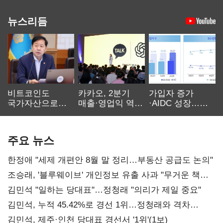
뉴스리듬
비트코인도
카카오, 2분기
가입자 증가
국가자산으로…'
매출·영업익 역대
·AIDC 성장…
보관·평가·처분'
최대…에이전트
SKT 2분기 성장
기준은 숙제
AI 수익화 관건
본궤도
주요 뉴스
한정애 "세제 개편안 8월 말 정리…부동산 공급도 논의"
조승래, '블루웨이브' 개인정보 유출 사과 "무거운 책임
통감"
김민석 "일하는 당대표"…정청래 "의리가 제일 중요"
김민석, 누적 45.42%로 경선 1위…정청래와 격차
0.86%p(2보)
김민석, 제주·인천 당대표 경선서 '1위'(1보)