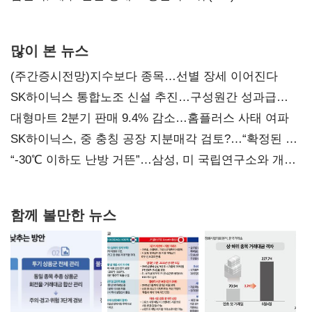
많이 본 뉴스
(주간증시전망)지수보다 종목…선별 장세 이어진다
SK하이닉스 통합노조 신설 추진…구성원간 성과급
불만 확산
대형마트 2분기 판매 9.4% 감소…홈플러스 사태 여파
SK하이닉스, 중 충칭 공장 지분매각 검토?…“확정된 바
없어”
“-30℃ 이하도 난방 거뜬”…삼성, 미 국립연구소와 개발
협력
함께 볼만한 뉴스