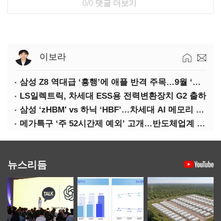
0/0
댓글 더보기
이보라
삼성 Z8 역대급 ‘흥행’에 애플 반격 주목…9월 ‘폴더블 대전’
LS일렉트릭, 차세대 ESS용 전력변환장치 G2 출하
삼성 ‘zHBM' vs 하닉 ‘HBF’…차세대 AI 메모리 경쟁 본격화
메가특구 ‘주 52시간제 예외’ 고개…반도체업계 촉각
뉴스리듬