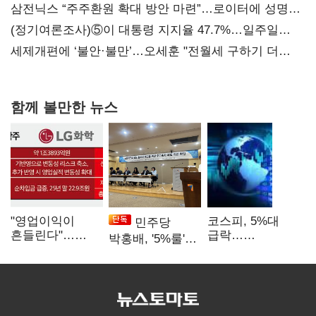
지지도 '50% 아래로'(종합)
삼전닉스 “주주환원 확대 방안 마련”…로이터에 성명
보내
(정기여론조사)⑤이 대통령 지지율 47.7%…일주일
만에 다시 40%대
세제개편에 ‘불안·불만’…오세훈 "전월세 구하기 더
힘들어질 것"
함께 볼만한 뉴스
"영업이익이
코스피, 5%대
민주당
흔들린다"…
급락…
박홍배, '5%룰'
화학주, IFRS
매도사이드카
공동보유 기준
18에 취약
발동
법제화 추진