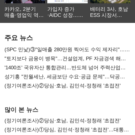
카카오, 2분기
가입자 증가
배터리 3사, 호남
매출·영업익 역대
·AIDC 성장…
ESS 시장서
최대…에이전트
SKT 2분기 성장
‘격돌’
AI 수익화 관건
본궤도
주요 뉴스
(SPC 민낯)③"일매출 280만원 찍어도 수익 제자리"…
점주 울리는 '상시 할인'
"토지보다 금융이 병목"…건설업계, PF 자금경색 해소
목소리
'1400조' 국유자산 통합관리…반도체 넘어 주력산업
구조혁신
성기홍 "전월세난, 세금보단 수요·공급 문제"…닥공
시사
(정기여론조사)②당심·호남, 김민석-정청래 '초접전'
많이 본 뉴스
(정기여론조사)②당심·호남, 김민석-정청래 '초접전'
(정기여론조사)①당심, 김민석·정청래 '초접전'…대통령