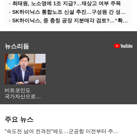
최태원, 노소영에 1조 지급?…재상고 여부 주목
SK하이닉스 통합노조 신설 추진…구성원 간 성과급 불만 확산
SK하이닉스, 중 충칭 공장 지분매각 검토?…“확정된 바 없어”
뉴스리듬
비트코인도
국가자산으로…'
보관·평가·처분'
기준은 숙제
주요 뉴스
"속도전 넘어 전격전"에도…군공항 이전부터 주