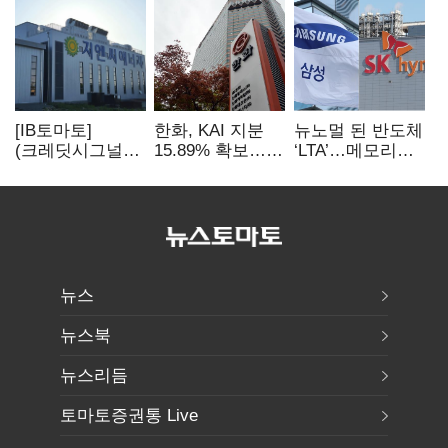
[IB토마토]
한화, KAI 지분
뉴노멀 된 반도체
(크레딧시그널)
15.89% 확보…
‘LTA’…메모리
지엔씨에너지, AI
기업결합심사
3사, 2030년까지
데이터센터 타고
신청 예정
54조 선불 계약
외형 확대
뉴스
뉴스북
뉴스리듬
토마토증권통 Live