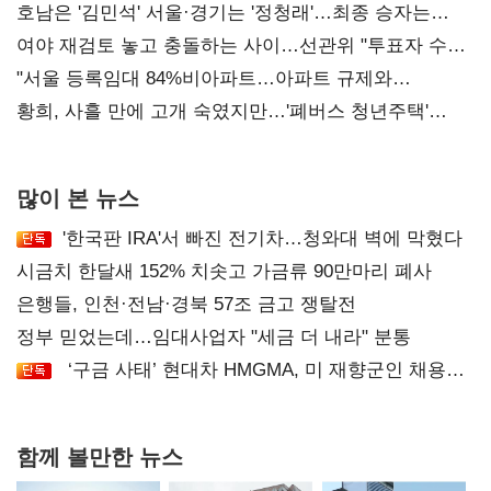
52시간까지 '뇌관'
호남은 '김민석' 서울·경기는 '정청래'…최종 승자는
'안갯속'
여야 재검토 놓고 충돌하는 사이…선관위 "투표자 수
오차 당연"
"서울 등록임대 84%비아파트…아파트 규제와
달리해야"
황희, 사흘 만에 고개 숙였지만…'폐버스 청년주택'
후폭풍
많이 본 뉴스
'한국판 IRA'서 빠진 전기차…청와대 벽에 막혔다
시금치 한달새 152% 치솟고 가금류 90만마리 폐사
은행들, 인천·전남·경북 57조 금고 쟁탈전
정부 믿었는데…임대사업자 "세금 더 내라" 분통
‘구금 사태’ 현대차 HMGMA, 미 재향군인 채용
확대로 분위기 반전
함께 볼만한 뉴스