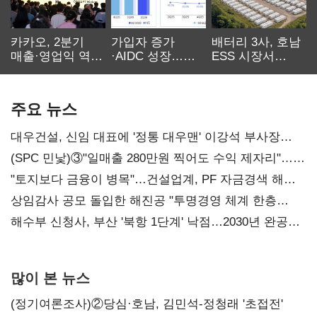
카카오, 2분기
가입자 증가
배터리 3사, 호남
매출·영업익 역대
·AIDC 성장…
ESS 시장서
최대…에이전트
SKT 2분기 성장
‘격돌’
AI 수익화 관건
본궤도
주요 뉴스
대우건설, 신임 대표에 '정통 대우맨' 이강석 부사장
내정
(SPC 민낯)③"일매출 280만원 찍어도 수익 제자리"…
점주 울리는 '상시 할인'
"토지보다 금융이 병목"…건설업계, PF 자금경색 해소
목소리
상임감사 공모 돌입한 해진공 "투명경영 체계 한층
강화"
해수부 신청사, 부산 '북항 1단계' 낙점…2030년 완공
목표
많이 본 뉴스
(정기여론조사)②당심·호남, 김민석-정청래 '초접전'