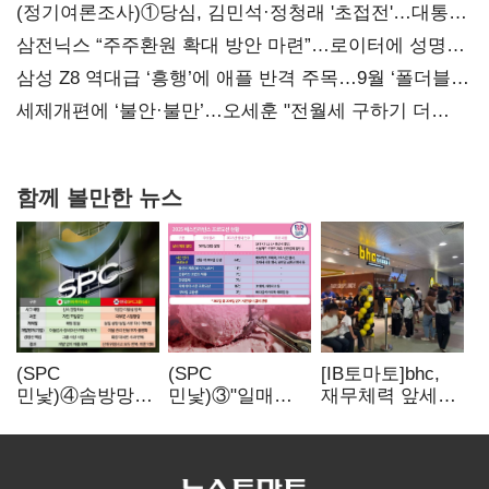
(정기여론조사)①당심, 김민석·정청래 '초접전'…대통령
지지도 '50% 아래로'(종합)
삼전닉스 “주주환원 확대 방안 마련”…로이터에 성명
보내
삼성 Z8 역대급 ‘흥행’에 애플 반격 주목…9월 ‘폴더블
대전’
세제개편에 ‘불안·불만’…오세훈 "전월세 구하기 더
힘들어질 것"
함께 볼만한 뉴스
(SPC
(SPC
[IB토마토]bhc,
민낯)④솜방망이
민낯)③"일매출
재무체력 앞세워
처벌에
280만원 찍어도
해외
식품위생법 위반
수익 제자리"…
투자…'본게임'
반복
점주 울리는
속도
'상시 할인'