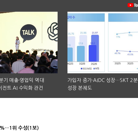
2분기 매출·영업익 역대
가입자 증가·AIDC 성장…SKT 2
전트 AI 수익화 관건
성장 본궤도
4%…1위 수성(1보)