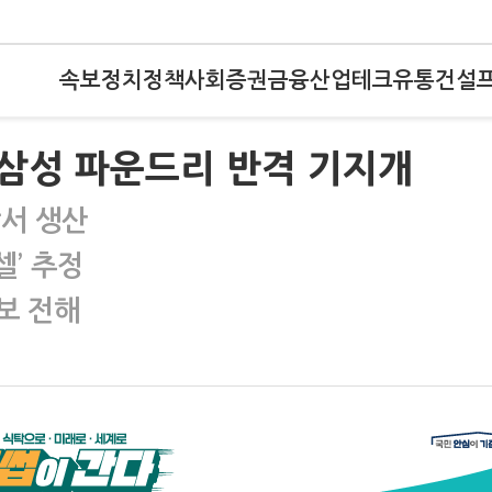
속보
정치
정책
사회
증권
금융
산업
테크
유통
건설
삼성 파운드리 반격 기지개
장서 생산
’ 추정
보 전해