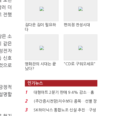
께 노린
달러 더
고 전했
집다운 집이 필요하
편의점 전성시대
다
장은 소
이 같은
삼성전자
등 신호
영화관의 시대는 끝
"CD로 구워오세요"
 것으로
났다?
인기뉴스
 긍정적
1
대형마트 2분기 판매 9.4% 감소…홈
 설명할
플러스 사태 여파...
2
(주간증시전망)지수보다 종목…선별 장
세 이어진다...
3
SK하이닉스 통합노조 신설 추진…구성