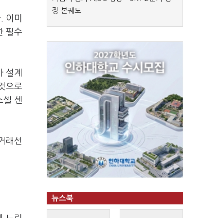
장 본궤도
. 이미
한 필수
가 설계
 것으로
소셀 센
 거래선
뉴스북