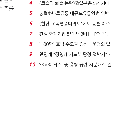
로 현지
원 간 성과급 불...
4
(코스닥 퇴출 논란)②일본은 5년 기다
 수주를
려주는데 우리는 ...
5
농협하나로유통 대규모유통업법 위반
적발…공정위, 과...
6
(현장+)'폭염중대경보'에도 농촌 이주
노동자는 강행군…'야...
7
건설 한계기업 5년 새 3배↑…PF·주택
침체에 재무 ...
8
'100만' 호남·수도권 경선…운명의 일
주일
9
친명계 "정청래 지도부 당정 엇박자"…
친청계 "신천지 오...
10
SK하이닉스, 중 충칭 공장 지분매각 검
토?…“확정된 바...