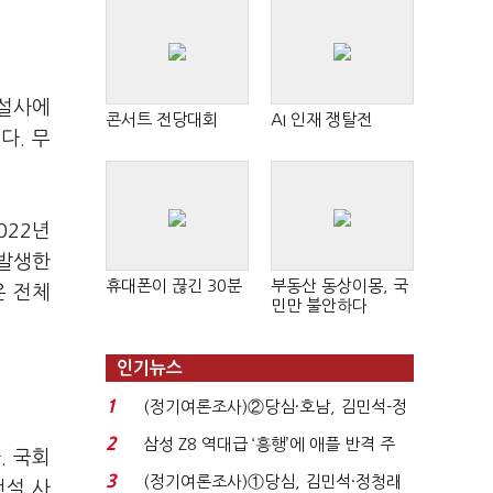
건설사에
콘서트 전당대회
AI 인재 쟁탈전
다. 무
022년
 발생한
휴대폰이 끊긴 30분
부동산 동상이몽, 국
은 전체
민만 불안하다
인기뉴스
1
(정기여론조사)②당심·호남, 김민석-정
청래 '초접전'...
2
삼성 Z8 역대급 ‘흥행’에 애플 반격 주
. 국회
목…9월 ‘폴...
3
(정기여론조사)①당심, 김민석·정청래
건설 사