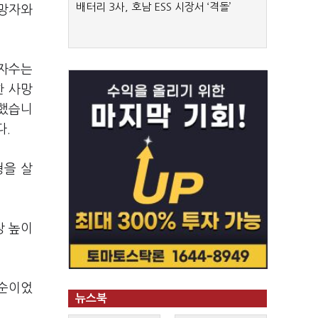
배터리 3사, 호남 ESS 시장서 ‘격돌’
사망자와
망자수는
한 사망
지했습니
다.
형을 살
상 높이
 순이었
뉴스북