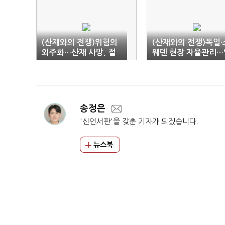
(산재와의 전쟁)위험의
(산재와의 전쟁)독일·
외주화…산재 사망, 절
웨덴 현장 자율관리…
반 이상 하청업체서 발
국은 처벌 위주
생
송정은
'신언서판'을 갖춘 기자가 되겠습니다.
뉴스북