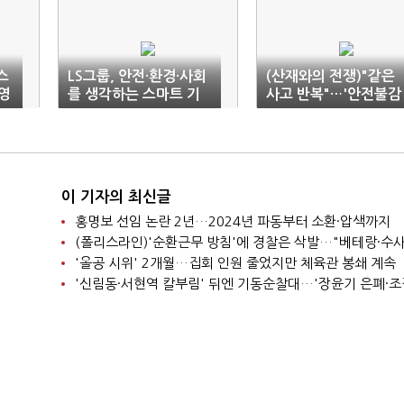
스
LS그룹, 안전·환경·사회
(산재와의 전쟁)"같은
영
를 생각하는 스마트 기
사고 반복"…'안전불감
술 선도
증' 만연
이 기자의 최신글
홍명보 선임 논란 2년…2024년 파동부터 소환·압색까지
'올공 시위' 2개월…집회 인원 줄었지만 체육관 봉쇄 계속