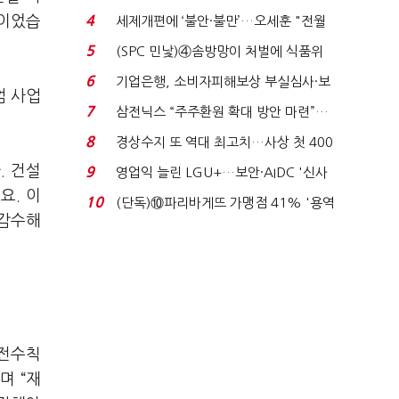
'초접전'…대통령 ...
명이었습
4
세제개편에 ‘불안·불만’…오세훈 "전월
세 구하기 더 ...
5
(SPC 민낯)④솜방망이 처벌에 식품위
생법 위반 반복...
6
기업은행, 소비자피해보상 부실심사·보
엄 사업
이스피싱 공시 ...
7
삼전닉스 “주주환원 확대 방안 마련”…
로이터에 성명...
8
경상수지 또 역대 최고치…사상 첫 400
억달러에 '3% 성...
. 건설
9
영업익 늘린 LGU+…보안·AIDC '신사
요. 이
업 드라이브'...
10
(단독)⑩파리바게뜨 가맹점 41% '용역
 감수해
제빵기사 없어'…고...
안전수칙
며 “재