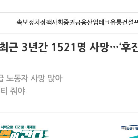
속보
정치
정책
사회
증권
금융
산업
테크
유통
건설
최근 3년간 1521명 사망…‘후
급 노동자 사망 많아
널티 줘야