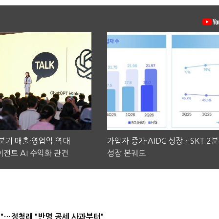
2분기 매출·영업익 역대
가입자 증가·AIDC 성장…SKT 2
전트 AI 수익화 관건
성장 본궤도
"…정청래 "반명 공세 사과부터"