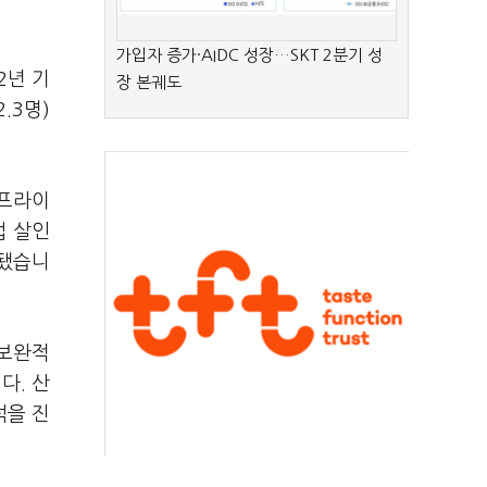
가입자 증가·AIDC 성장…SKT 2분기 성
2년 기
장 본궤도
.3명)
터프라이
업 살인
 됐습니
 보완적
다. 산
석을 진