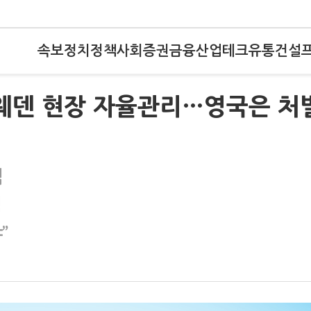
속보
정치
정책
사회
증권
금융
산업
테크
유통
건설
스웨덴 현장 자율관리…영국은 처
심
점
”