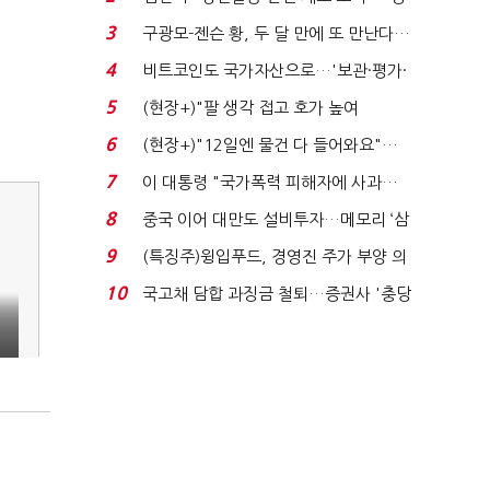
청래 "반명 공세 사...
3
구광모-젠슨 황, 두 달 만에 또 만난다…
로봇·AI 등 논...
4
비트코인도 국가자산으로…'보관·평가·
처분' 기준은 ...
5
(현장+)"팔 생각 접고 호가 높여
요"…'덜 똘똘한 한 채' 20...
6
(현장+)"12일엔 물건 다 들어와요"…
빈 매대 채우며 문 연 ...
7
이 대통령 "국가폭력 피해자에 사과…
적극적 조사로 진...
8
중국 이어 대만도 설비투자…메모리 ‘삼
국전쟁’
9
(특징주)윙입푸드, 경영진 주가 부양 의
지에 상한가...
10
국고채 담합 과징금 철퇴…증권사 '충당
금 폭탄' 우려...