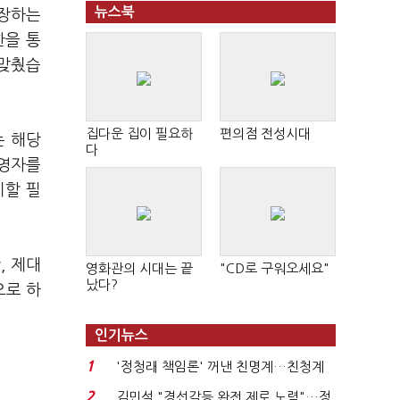
뉴스북
보장하는
한을 통
 맞췄습
집다운 집이 필요하
편의점 전성시대
는 해당
다
경영자를
비할 필
, 제대
영화관의 시대는 끝
"CD로 구워오세요"
났다?
으로 하
인기뉴스
1
'정청래 책임론' 꺼낸 친명계…친청계
는 추가투표 때리기...
2
김민석 "경선갈등 완전 제로 노력"…정