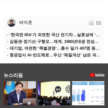
배덕훈
‘한국판 IRA’가 외면한 국산 전기차…실효성에 ‘의문’
김동관·정기선·구형모…재계, 1980년대생 전성시대
대기업, 여전한 ‘족벌경영’…총수 일가 407명 등기임원
중공업서 AI·반도체로…두산 ‘체질개선’ 남은 과제는
뉴스리듬