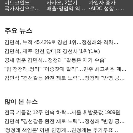
비트코인도
카카오, 2분기
가입자 증가
국가자산으로…'
매출·영업익 역대
·AIDC 성장…
보관·평가·처분'
최대…에이전트
SKT 2분기 성장
기준은 숙제
AI 수익화 관건
본궤도
주요 뉴스
김민석, 누적 45.42%로 경선 1위…정청래와 격차
0.86%p(2보)
김민석, 제주·인천 당대표 경선서 '1위'(1보)
공세 멈춘 김민석…정청래 "갈등은 제가 수습"
"팀 정청래 정리" "이중잣대 말라"…민주 최고위원 계파
다툼 격화
김민석 "경선갈등 완전 제로 노력"…정청래 "반명 공세
사과부터"
많이 본 뉴스
전국 기름값 12주 연속 하락…서울 휘발윳값 1909원
김민석 "경선갈등 완전 제로 노력"…정청래 "반명 공세
사과부터"
'정청래 책임론' 꺼낸 친명계…친청계는 추가투표