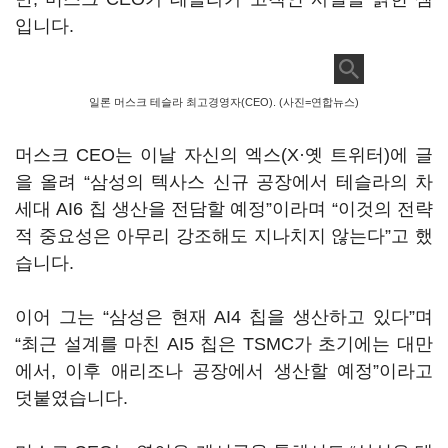
입니다
.
일론 머스크 테슬라 최고경영자(CEO). (사진=연합뉴스)
머스크
CEO
는 이날 자신의 엑스
(X
·옛 트위터
)
에 글
을 올려
“
삼성의 텍사스 신규 공장에서 테슬라의 차
세대
AI6
칩 생산을 전담할 예정
”
이라며
“
이것의 전략
적 중요성은 아무리 강조해도 지나치지 않는다
”
고 했
습니다
.
이어 그는
“
삼성은 현재
AI4
칩을 생산하고 있다
”
며
“
최근 설계를 마친
AI5
칩은
TSMC
가 초기에는 대만
에서
,
이후 애리조나 공장에서 생산할 예정
”
이라고
덧붙였습니다
.