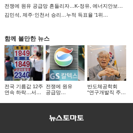
때리기
전쟁에 원유 공급망 흔들리자…K-정유, 에너지안보
핵심으로 재부상
김민석, 제주·인천서 승리…누적 득표율 '1위
탈환'(종합)
함께 볼만한 뉴스
전국 기름값 12주
전쟁에 원유
반도체공학회
연속 하락…서울
공급망
“연구개발직 주
휘발윳값 1909원
흔들리자…K-
52시간제
정유, 에너지안보
개선해야”
핵심으로 재부상