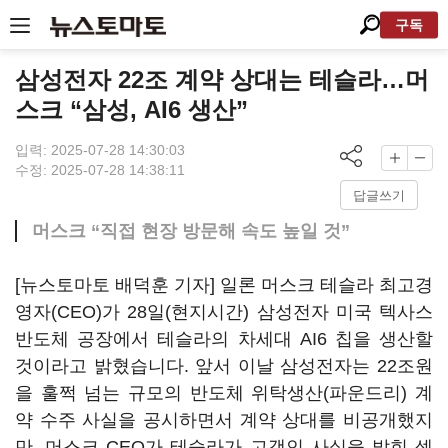
구독
삼성전자 22조 계약 상대는 테슬라…머
스크 “삼성, AI6 생산”
입력: 2025-07-28 14:30:03
수정: 2025-07-28 14:38:11
답글쓰기
머스크 “직접 현장 방문해 속도 높일 것”
[뉴스토마토 배덕훈 기자] 일론 머스크 테슬라 최고경
영자
(CEO)
가
28
일
(
현지시간
)
삼성전자 미국 텍사스
반도체 공장에서 테슬라의 차세대
AI6
칩을 생산할
것이라고 밝혔습니다
.
앞서 이날 삼성전자는
22
조원
을 훌쩍 넘는 규모의 반도체 위탁생산
(
파운드리
)
계
약 수주 사실을 공시하면서 계약 상대를 비공개했지
만
,
머스크
CEO
가 테슬라가 고객인 사실을 밝힌 셈