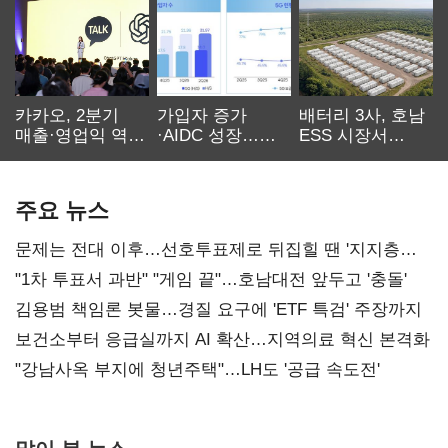
카카오, 2분기
가입자 증가
배터리 3사, 호남
매출·영업익 역대
·AIDC 성장…
ESS 시장서
최대…에이전트
SKT 2분기 성장
‘격돌’
AI 수익화 관건
본궤도
주요 뉴스
문제는 전대 이후…선호투표제로 뒤집힐 땐 '지지층
불복'
"1차 투표서 과반" "게임 끝"…호남대전 앞두고 '충돌'
김용범 책임론 봇물…경질 요구에 'ETF 특검' 주장까지
보건소부터 응급실까지 AI 확산…지역의료 혁신 본격화
"강남사옥 부지에 청년주택"…LH도 '공급 속도전'
많이 본 뉴스