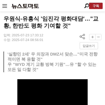
구독
우원식-유흥식 '임진각 평화대담'…"교
황, 한반도 평화 기여할 것"
입력: 2025-07-23 17:33:12
수정: 2025-07-24 08:56:01
답글쓰기
'실향민 2세' 우 의장과 DMZ서 맞손…"미국 전향
적이면 북 응할 것"
우 "WYD 계기 교황 방북 기원"…유 "할 수 있는
모든 일 다할 것"