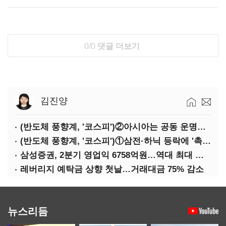
0/0
댓글 더보기
김진양
(반도체 풍향계, '코스피')②아시아는 공동 운명체?…일본·대만도 '동반 출렁'
(반도체 풍향계, '코스피')①삼전·하닉 등락에 '촉각'…코스피·나스닥 '한 몸'
삼성증권, 2분기 영업익 6758억원…역대 최대 경신
레버리지 예탁금 상향 첫날…거래대금 75% 감소
뉴스리듬