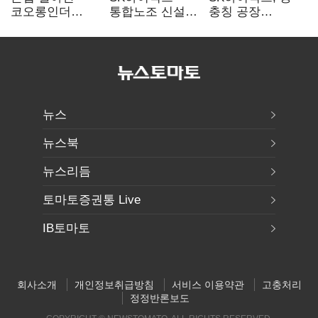
코오롱인더
통합노조 신설
충칭 공장
·HS효성…AI·
추진…구성원간
지분매각
배터리 소재로
성과급 불만 확산
검토?…“확정된
보폭 확대
바 없어”
뉴스
뉴스북
뉴스리듬
토마토증권통 Live
IB토마토
회사소개
개인정보취급방침
서비스 이용약관
고충처리
정정반론보도