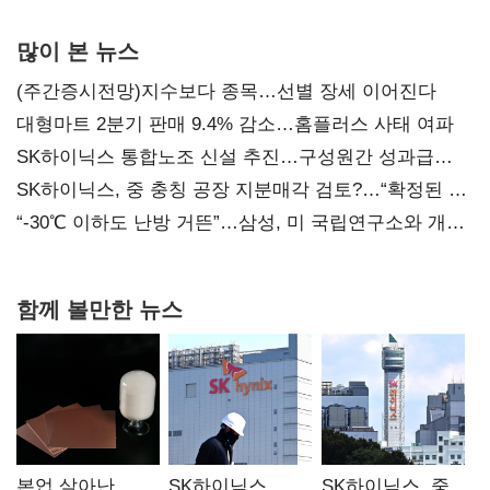
많이 본 뉴스
(주간증시전망)지수보다 종목…선별 장세 이어진다
대형마트 2분기 판매 9.4% 감소…홈플러스 사태 여파
SK하이닉스 통합노조 신설 추진…구성원간 성과급
불만 확산
SK하이닉스, 중 충칭 공장 지분매각 검토?…“확정된 바
없어”
“-30℃ 이하도 난방 거뜬”…삼성, 미 국립연구소와 개발
협력
함께 볼만한 뉴스
본업 살아난
SK하이닉스
SK하이닉스, 중