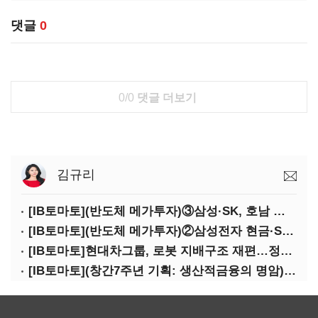
댓글
0
0/0
댓글 더보기
김규리
[IB토마토](반도체 메가투자)③삼성·SK, 호남 동시 출격…인력·협력사 쟁탈전
[IB토마토](반도체 메가투자)②삼성전자 현금·SDI 차입…엇갈린 2655조 투자체력
[IB토마토]현대차그룹, 로봇 지배구조 재편…정의선 1245억 추가 투입 유력
[IB토마토](창간7주년 기획: 생산적금융의 명암)③선택받은 산업, 커진 자금격차