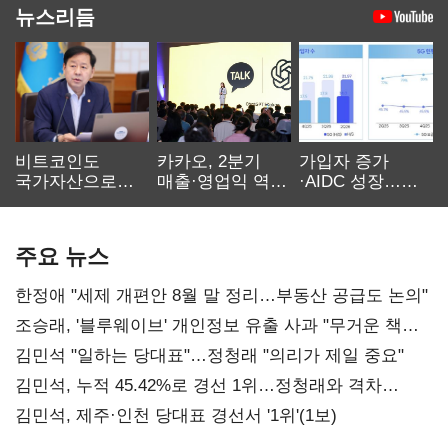
뉴스리듬
비트코인도
카카오, 2분기
가입자 증가
국가자산으로…'
매출·영업익 역대
·AIDC 성장…
보관·평가·처분'
최대…에이전트
SKT 2분기 성장
기준은 숙제
AI 수익화 관건
본궤도
주요 뉴스
한정애 "세제 개편안 8월 말 정리…부동산 공급도 논의"
조승래, '블루웨이브' 개인정보 유출 사과 "무거운 책임
통감"
김민석 "일하는 당대표"…정청래 "의리가 제일 중요"
김민석, 누적 45.42%로 경선 1위…정청래와 격차
0.86%p(2보)
김민석, 제주·인천 당대표 경선서 '1위'(1보)