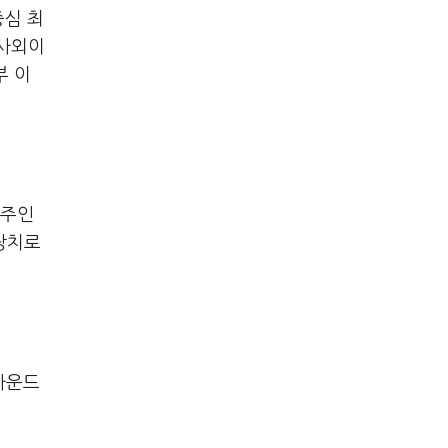
중심 최
 사외이
부 이
 주인
장치로
카운드