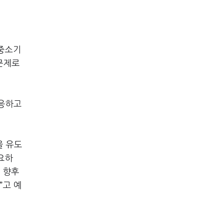
·중소기
 문제로
대응하고
을 유도
요하
 향후
”고 예