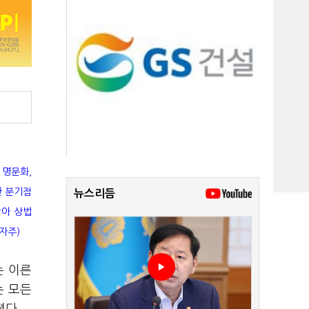
 명문화,
한 분기점
뉴스리듬
맞아 상법
자주)
는 이른
는 모든