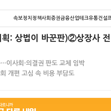
속보
정치
정책
사회
증권
금융
산업
테크
유통
건설
 기획: 상법이 바꾼판)②상장사 
동…이사회·의결권 판도 교체 임박
회 개편 고심 속 비용 부담도