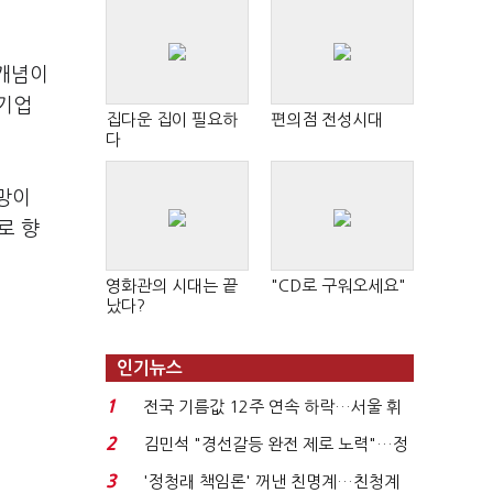
 개념이
 기업
집다운 집이 필요하
편의점 전성시대
다
망이
로 향
영화관의 시대는 끝
"CD로 구워오세요"
났다?
인기뉴스
1
전국 기름값 12주 연속 하락…서울 휘
발윳값 1909원...
2
김민석 "경선갈등 완전 제로 노력"…정
청래 "반명 공세 사...
3
'정청래 책임론' 꺼낸 친명계…친청계