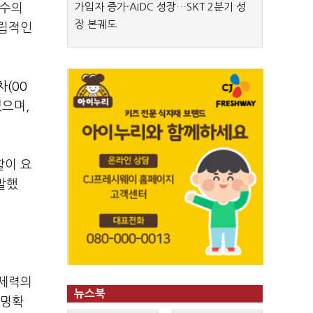
가입자 증가·AIDC 성장…SKT 2분기 성
 수의
장 본궤도
독립적인
(00
있으며,
할이 요
말했
 세력의
뉴스북
 명확