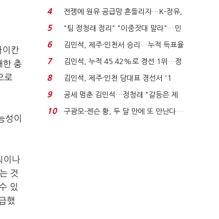
는 추가투표 때리기...
4
전쟁에 원유 공급망 흔들리자…K-정유,
에너지안보 핵심...
5
"팀 정청래 정리" "이중잣대 말라"…민
주 최고위원 계파 다...
6
김민석, 제주·인천서 승리…누적 득표율
 아이칸
'1위 탈환'(종합)...
7
김민석, 누적 45.42%로 경선 1위…정
대한 충
청래와 격차 0.86%p(...
으로
8
김민석, 제주·인천 당대표 경선서 '1
위'(1보)...
9
공세 멈춘 김민석…정청래 "갈등은 제
가 수습"
10
구광모-젠슨 황, 두 달 만에 또 만난다…
가능성이
로봇·AI 등 논...
칙이나
는 것
수 있
언급했