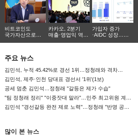
비트코인도
카카오, 2분기
가입자 증가
국가자산으로…'
매출·영업익 역대
·AIDC 성장…
보관·평가·처분'
최대…에이전트
SKT 2분기 성장
기준은 숙제
AI 수익화 관건
본궤도
주요 뉴스
김민석, 누적 45.42%로 경선 1위…정청래와 격차
0.86%p(2보)
김민석, 제주·인천 당대표 경선서 '1위'(1보)
공세 멈춘 김민석…정청래 "갈등은 제가 수습"
"팀 정청래 정리" "이중잣대 말라"…민주 최고위원 계파
다툼 격화
김민석 "경선갈등 완전 제로 노력"…정청래 "반명 공세
사과부터"
많이 본 뉴스