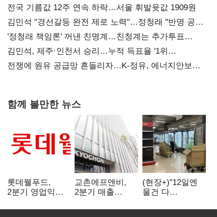
전국 기름값 12주 연속 하락…서울 휘발윳값 1909원
김민석 "경선갈등 완전 제로 노력"…정청래 "반명 공세
사과부터"
'정청래 책임론' 꺼낸 친명계…친청계는 추가투표
때리기
김민석, 제주·인천서 승리…누적 득표율 '1위
탈환'(종합)
전쟁에 원유 공급망 흔들리자…K-정유, 에너지안보
핵심으로 재부상
함께 볼만한 뉴스
롯데웰푸드,
교촌에프앤비,
(현장+)"12일엔
2분기 영업익
2분기 매출
물건 다
89%↑…해외
1323억원…
들어와요"…빈
사업이 실적 견인
전년보다 4.9%↑
매대 채우며 문