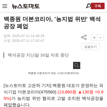
구독
백종원 더본코리아, '농지법 위반' 백석
공장 폐업
입력: 2025-07-11 14:48:29
수정: 2025-07-11 17:42:47
답글쓰기
백석공장 지난달 30일 자로 중단
백종원 더본코리아 대표. (사진=더본코리아)
[뉴스토마토 고은하 기자] 백종원 대표가 운영하는 외
식기업
더본코리아(475560)
(13,860원 ▲130원 +0.9
5%)
가 농지법 위반 혐의로 고발 조치된 백석공장을
폐업했습니다.