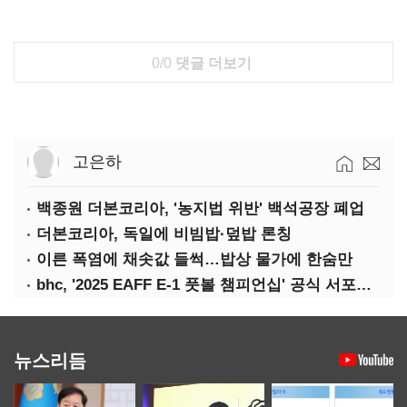
0/0
댓글 더보기
고은하
백종원 더본코리아, '농지법 위반' 백석공장 폐업
더본코리아, 독일에 비빔밥·덮밥 론칭
이른 폭염에 채솟값 들썩…밥상 물가에 한숨만
bhc, '2025 EAFF E-1 풋볼 챔피언십' 공식 서포터 참여
뉴스리듬