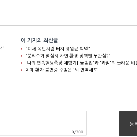
이 기자의 최신글
다!
"미세 폭탄처럼 터져 병원균 박멸"
“분리수거 열심히 하면 환경 정책엔 무관심?”
[나의 연속혈당측정 체험기]'돌솥밥'과 '과일'의 놀라운 배
치매 환자 불면증 주범은 '뇌 면역세포'
0
/
300