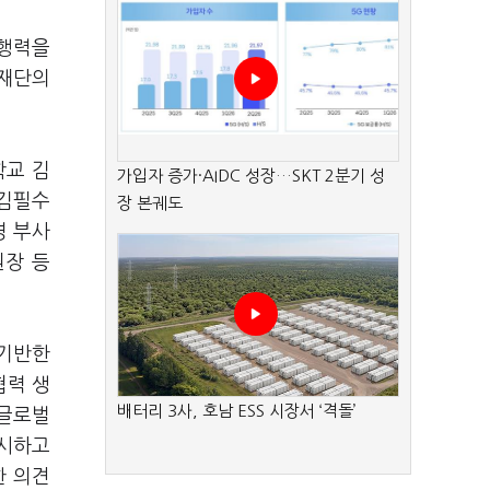
실행력을
I재단의
학교 김
가입자 증가·AIDC 성장…SKT 2분기 성
 김필수
장 본궤도
경 부사
원장 등
 기반한
협력 생
배터리 3사, 호남 ESS 시장서 ‘격돌’
△글로벌
제시하고
한 의견