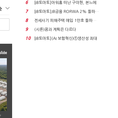
닥 벌점 급증에 ...
6
[IB토마토]아워홈 떠난 구미현, 본느에
순
340억 베팅…가...
7
[IB토마토]JB금융 RORWA 2% 돌파…
실적 견인은 은행 ...
8
전세사기 피해주택 매입 1만호 돌파…
누적 피해자 4만2...
9
(시론)꿈과 계획은 다르다
10
[IB토마토](AI 보험혁신)①생산성 최대
80% 개선…현실...
’