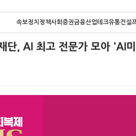
속보
정치
정책
사회
증권
금융
산업
테크
유통
건설
단, AI 최고 전문가 모아 'AI