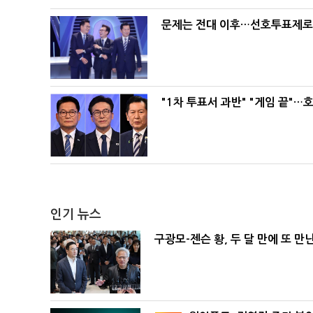
문제는 전대 이후…선호투표제로 
"1차 투표서 과반" "게임 끝"…
인기 뉴스
구광모-젠슨 황, 두 달 만에 또 만