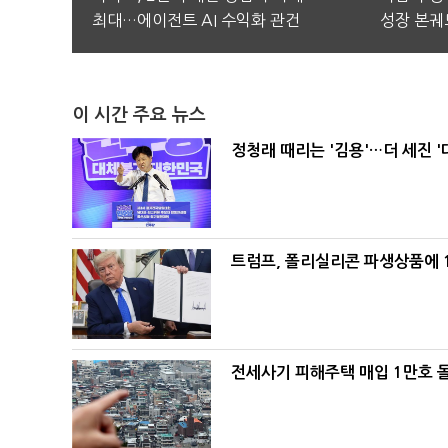
최대…에이전트 AI 수익화 관건
성장 본궤
이 시간 주요 뉴스
정청래 때리는 '김용'…더 세진 '
트럼프, 폴리실리콘 파생상품에 1
전세사기 피해주택 매입 1만호 