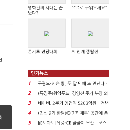
영화관의 시대는 끝
"CD로 구워오세요"
났다?
콘서트 전당대회
AI 인재 쟁탈전
신
인기뉴스
1
구광모-젠슨 황, 두 달 만에 또 만난다…
로봇·AI 등 논...
2
(특징주)윙입푸드, 경영진 주가 부양 의
지에 상한가...
3
네이버, 2분기 영업익 5203억원…전년
비 0.2% 감소...
4
(민선 9기 한달)③'7조 채무' 곳간에 충
격…추미애, 20년...
5
[IB토마토]유증·CB 줄줄이 무산…코스