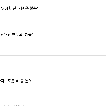
뒤집힐 땐 '지지층 불복'
호남대전 앞두고 '충돌'
난다…로봇·AI 등 논의