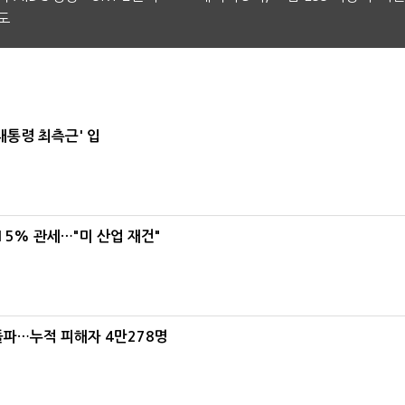
도
대통령 최측근' 입
5% 관세…"미 산업 재건"
돌파…누적 피해자 4만278명