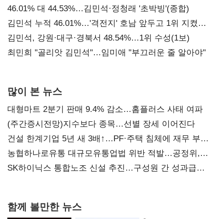
대표된 양 당직 배분"
46.01% 대 44.53%…김민석·정청래 '초박빙'(종합)
김민석 누적 46.01%…'격전지' 호남 앞두고 1위 지켰다
(2보)
김민석, 강원·대구·경북서 48.54%…1위 수성(1보)
최민희 "골리앗 김민석"…임미애 "부끄러운 줄 알아야"
많이 본 뉴스
대형마트 2분기 판매 9.4% 감소…홈플러스 사태 여파
(주간증시전망)지수보다 종목…선별 장세 이어진다
건설 한계기업 5년 새 3배↑…PF·주택 침체에 재무 부담
확대
농협하나로유통 대규모유통업법 위반 적발…공정위,
과징금 4억6200만원 부과
SK하이닉스 통합노조 신설 추진…구성원 간 성과급
불만 확산
함께 볼만한 뉴스