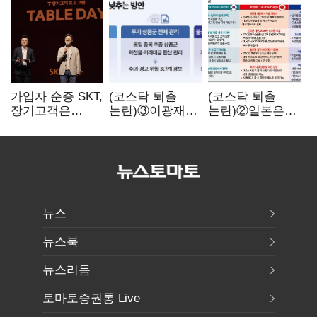
가입자 순증 SKT,
(코스닥 퇴출
(코스닥 퇴출
장기고객은
논란)③이광재
논란)②일본은
CEO가 직접
"과속 잡더라도
5년
챙긴다
자동차 없애지는
기다려주는데
말아야"
우리는 당장
퇴출?…
시간만으론
부족한 코스닥
구하기
뉴스
뉴스북
뉴스리듬
토마토증권통 Live