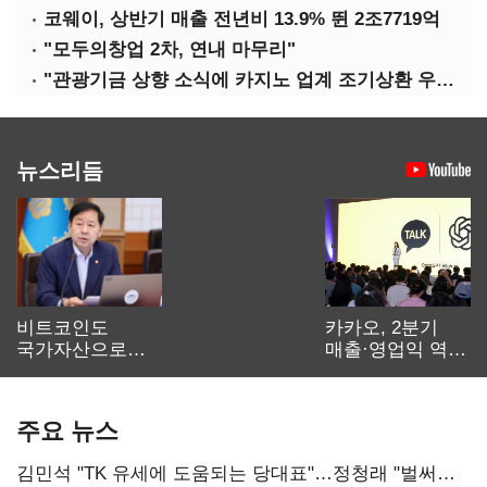
코웨이, 상반기 매출 전년비 13.9% 뛴 2조7719억
"모두의창업 2차, 연내 마무리"
"관광기금 상향 소식에 카지노 업계 조기상환 우려"
뉴스리듬
비트코인도
카카오, 2분기
국가자산으로…'
매출·영업익 역대
보관·평가·처분'
최대…에이전트
기준은 숙제
AI 수익화 관건
주요 뉴스
김민석 "TK 유세에 도움되는 당대표"…정청래 "벌써