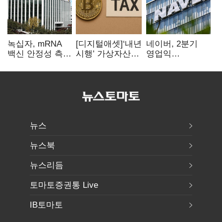
녹십자, mRNA
[디지털애셋]‘내년
네이버, 2분기
백신 안정성 측정
시행’ 가상자산
영업익
기술 확보
과세, 연말 국회
5203억원…
문턱 넘을까
전년비 0.2%
감소
뉴스
뉴스북
뉴스리듬
토마토증권통 Live
IB토마토