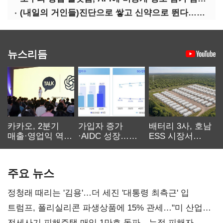
(내일의 거인들)진단으로 쌓고 신약으로 뛴다…세니젠의 대전환
뉴스리듬
카카오, 2분기
가입자 증가
배터리 3사, 호남
매출·영업익 역대
·AIDC 성장…
ESS 시장서
최대…에이전트
SKT 2분기 성장
‘격돌’
AI 수익화 관건
본궤도
주요 뉴스
정청래 때리는 '김용'…더 세진 '대통령 최측근' 입
트럼프, 폴리실리콘 파생상품에 15% 관세…"미 산업
재건"
전세사기 피해주택 매입 1만호 돌파…누적 피해자