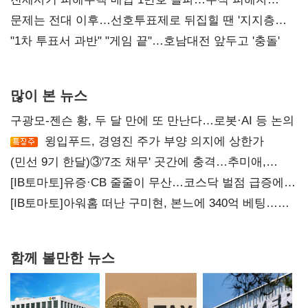
4만278명
문제는 전대 이후…선호투표제로 뒤집힐 땐 '지지층
불복'
"1차 투표서 과반" "게임 끝"…호남대전 앞두고 '충돌'
많이 본 뉴스
구광모-젠슨 황, 두 달 만에 또 만난다…로봇·AI 등 논의
윙입푸드, 경영진 주가 부양 의지에 상한가
(민선 9기 한달)③'7조 채무' 곳간에 충격…추미애,
20년만에 '비상재정' 선언 승부수
[IB토마토]유증·CB 줄줄이 무산…코스닥 벌점 급증에
상폐 압박
[IB토마토]아워홈 떠난 구미현, 본느에 340억 베팅…
가족 지배체제 구축
함께 볼만한 뉴스