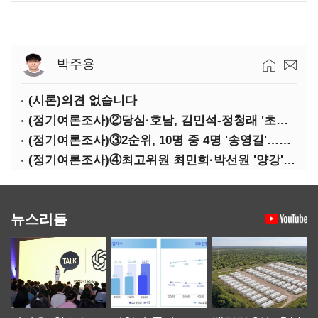
박주용
(시론)의견 없습니다
(정기여론조사)②당심·호남, 김민석-정청래 '초접전'
(정기여론조사)③2순위, 10명 중 4명 '송영길'…정청래 '한 자릿수'
(정기여론조사)④최고위원 최민희·박선원 '양강'…서미화·이성윤·임미애 뒤이어
뉴스리듬