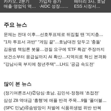
카카오, 2분기
가입자 증가
배터리 3사, 호남
매출·영업익 역대
·AIDC 성장…
ESS 시장서
최대…에이전트
SKT 2분기 성장
‘격돌’
AI 수익화 관건
본궤도
주요 뉴스
문제는 전대 이후…선호투표제로 뒤집힐 땐 '지지층
불복'
"1차 투표서 과반" "게임 끝"…호남대전 앞두고 '충돌'
김용범 책임론 봇물…경질 요구에 'ETF 특검' 주장까지
보건소부터 응급실까지 AI 확산…지역의료 혁신 본격화
"강남사옥 부지에 청년주택"…LH도 '공급 속도전'
많이 본 뉴스
(정기여론조사)②당심·호남, 김민석-정청래 '초접전'
삼성 Z8 역대급 ‘흥행’에 애플 반격 주목…9월 ‘폴더블
대전’
(SPC 민낯)④솜방망이 처벌에 식품위생법 위반 반복