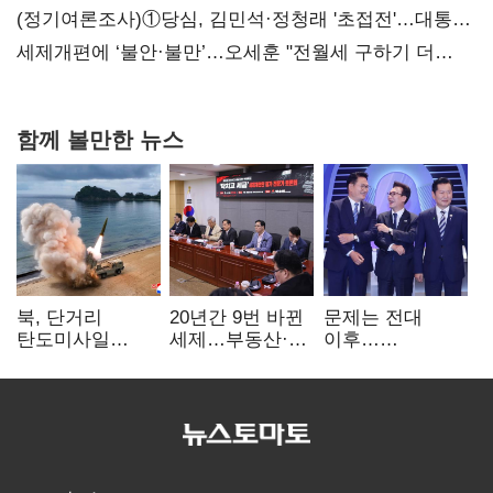
(정기여론조사)①당심, 김민석·정청래 '초접전'…대통령
지지도 '50% 아래로'(종합)
세제개편에 ‘불안·불만’…오세훈 "전월세 구하기 더
힘들어질 것"
함께 볼만한 뉴스
북, 단거리
20년간 9번 바뀐
문제는 전대
탄도미사일
세제…부동산·
이후…
발사…안보실
상속세만
선호투표제로
"즉각 중단 촉구"
건드렸다
뒤집힐 땐
'지지층 불복'