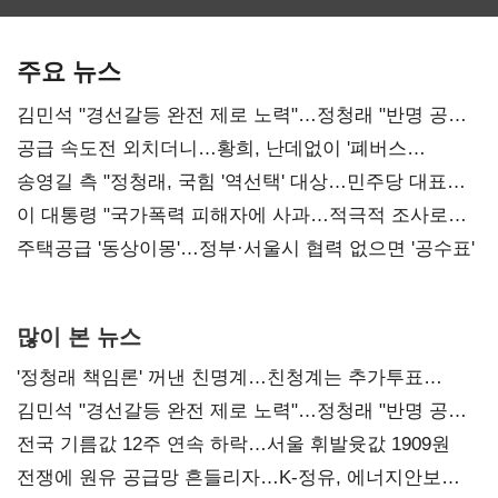
보관·평가·처분'
최대…에이전트
SKT 2분기 성장
기준은 숙제
AI 수익화 관건
본궤도
주요 뉴스
김민석 "경선갈등 완전 제로 노력"…정청래 "반명 공세
사과부터"
공급 속도전 외치더니…황희, 난데없이 '폐버스
리모델링' 제안
송영길 측 "정청래, 국힘 '역선택' 대상…민주당 대표로
총선 지휘 못해"
이 대통령 "국가폭력 피해자에 사과…적극적 조사로
진실 밝혀야"
주택공급 '동상이몽'…정부·서울시 협력 없으면 '공수표'
많이 본 뉴스
'정청래 책임론' 꺼낸 친명계…친청계는 추가투표
때리기
김민석 "경선갈등 완전 제로 노력"…정청래 "반명 공세
사과부터"
전국 기름값 12주 연속 하락…서울 휘발윳값 1909원
전쟁에 원유 공급망 흔들리자…K-정유, 에너지안보