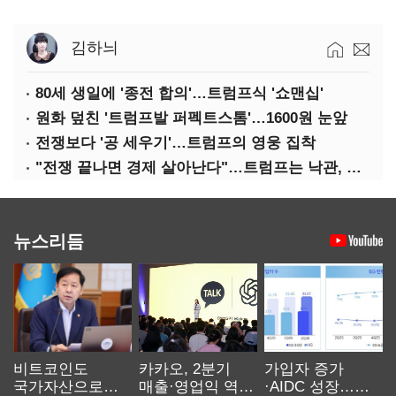
김하늬
80세 생일에 '종전 합의'…트럼프식 '쇼맨십'
원화 덮친 '트럼프발 퍼펙트스톰'…1600원 눈앞
전쟁보다 '공 세우기'…트럼프의 영웅 집착
"전쟁 끝나면 경제 살아난다"…트럼프는 낙관, 미국인은 싸늘
뉴스리듬
비트코인도
카카오, 2분기
가입자 증가
국가자산으로…'
매출·영업익 역대
·AIDC 성장…