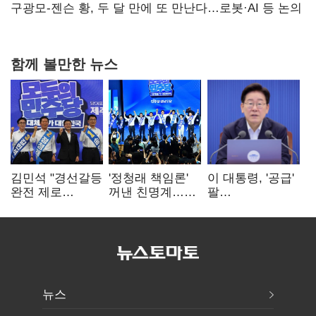
핵심으로 재부상
구광모-젠슨 황, 두 달 만에 또 만난다…로봇·AI 등 논의
함께 볼만한 뉴스
김민석 "경선갈등
'정청래 책임론'
이 대통령, '공급'
완전 제로
꺼낸 친명계…
팔
노력"…정청래
친청계는
걷어붙였는데…
"반명 공세
추가투표 때리기
여 내부선
사과부터"
'부동산
망언'(종합)
뉴스