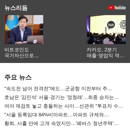
뉴스리듬
비트코인도
카카오, 2분기
국가자산으로…'
매출·영업익 역대
보관·평가·처분'
최대…에이전트
기준은 숙제
AI 수익화 관건
주요 뉴스
"속도전 넘어 전격전"에도…군공항 이전부터 주
52시간까지 '뇌관'
호남은 '김민석' 서울·경기는 '정청래'…최종 승자는
'안갯속'
여야 재검토 놓고 충돌하는 사이…선관위 "투표자 수
오차 당연"
"서울 등록임대 84%비아파트…아파트 규제와
달리해야"
황희, 사흘 만에 고개 숙였지만…'폐버스 청년주택'