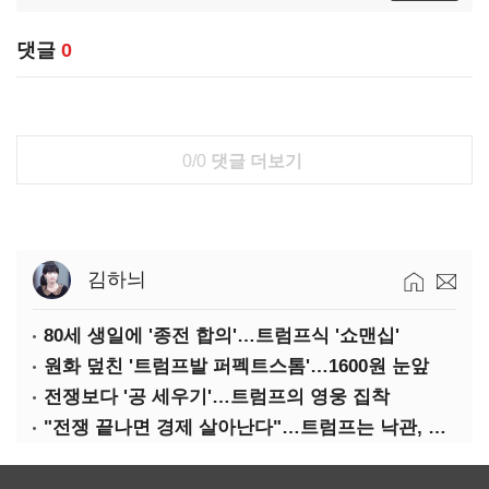
댓글
0
0/0
댓글 더보기
김하늬
80세 생일에 '종전 합의'…트럼프식 '쇼맨십'
원화 덮친 '트럼프발 퍼펙트스톰'…1600원 눈앞
전쟁보다 '공 세우기'…트럼프의 영웅 집착
"전쟁 끝나면 경제 살아난다"…트럼프는 낙관, 미국인은 싸늘