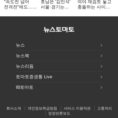
"속도전 넘어
호남은 '김민석'
여야 재검토 놓고
전격전"에도…
서울·경기는
충돌하는 사이…
군공항 이전부터
'정청래'…최종
선관위 "투표자
주 52시간까지
승자는 '안갯속'
수 오차 당연"
'뇌관'
뉴스
뉴스북
뉴스리듬
토마토증권통 Live
IB토마토
회사소개
개인정보취급방침
서비스 이용약관
고충처리
정정반론보도