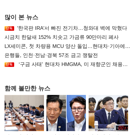
후폭풍
많이 본 뉴스
'한국판 IRA'서 빠진 전기차…청와대 벽에 막혔다
시금치 한달새 152% 치솟고 가금류 90만마리 폐사
LX세미콘, 첫 차량용 MCU 양산 돌입…현대차·기아에
공급
은행들, 인천·전남·경북 57조 금고 쟁탈전
‘구금 사태’ 현대차 HMGMA, 미 재향군인 채용
확대로 분위기 반전
함께 볼만한 뉴스