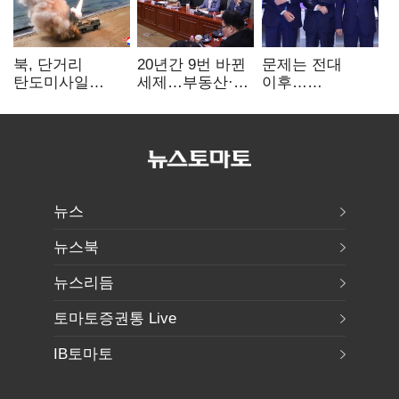
북, 단거리
20년간 9번 바뀐
문제는 전대
탄도미사일
세제…부동산·
이후…
발사…안보실
상속세만
선호투표제로
"즉각 중단 촉구"
건드렸다
뒤집힐 땐
'지지층 불복'
뉴스
뉴스북
뉴스리듬
토마토증권통 Live
IB토마토