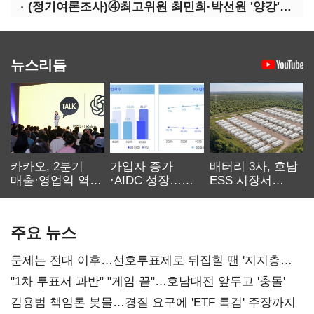
(정기여론조사)④최고위원 최민희·박선원 '양강'…서미화·이성윤·임미애 뒤이어
뉴스리듬
카카오, 2분기
가입자 증가
배터리 3사, 호남
매출·영업익 역대
·AIDC 성장…
ESS 시장서
최대…에이전트
SKT 2분기 성장
‘격돌’
AI 수익화 관건
본궤도
주요 뉴스
문제는 전대 이후…선호투표제로 뒤집힐 땐 '지지층
불복'
"1차 투표서 과반" "게임 끝"…호남대전 앞두고 '충돌'
김용범 책임론 봇물…경질 요구에 'ETF 특검' 주장까지