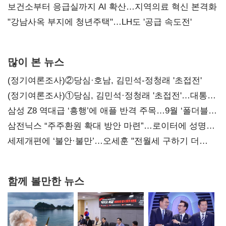
보건소부터 응급실까지 AI 확산…지역의료 혁신 본격화
"강남사옥 부지에 청년주택"…LH도 '공급 속도전'
많이 본 뉴스
(정기여론조사)②당심·호남, 김민석-정청래 '초접전'
(정기여론조사)①당심, 김민석·정청래 '초접전'…대통령
지지도 '50% 아래로'(종합)
삼성 Z8 역대급 ‘흥행’에 애플 반격 주목…9월 ‘폴더블
대전’
삼전닉스 “주주환원 확대 방안 마련”…로이터에 성명
보내
세제개편에 ‘불안·불만’…오세훈 "전월세 구하기 더
힘들어질 것"
함께 볼만한 뉴스