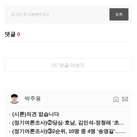
댓글
0
0/0
댓글 더보기
박주용
(시론)의견 없습니다
(정기여론조사)②당심·호남, 김민석-정청래 '초접전'
(정기여론조사)③2순위, 10명 중 4명 '송영길'…정청래 '한 자릿수'