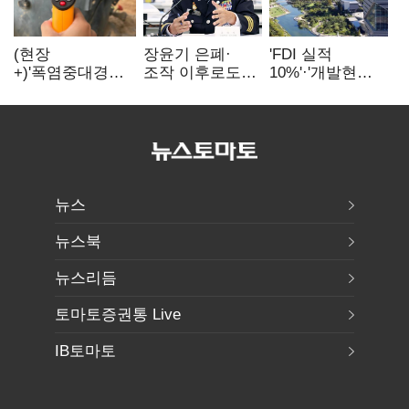
(현장
장윤기 은폐·
'FDI 실적
+)'폭염중대경보'
조작 이후로도
10%'·'개발현안
에도 농촌
정보유출·
산적'…
이주노동자는
내부비위…경찰
인천경제청장
강행군…'야외작
신뢰는 어디에
구원투수 찾기
업 중지' 권고도
무시
뉴스
뉴스북
뉴스리듬
토마토증권통 Live
IB토마토