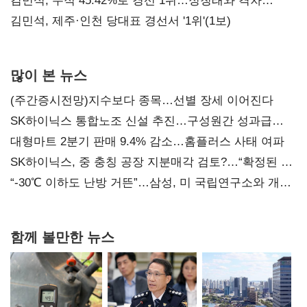
김민석, 누적 45.42%로 경선 1위…정청래와 격차
0.86%p(2보)
김민석, 제주·인천 당대표 경선서 '1위'(1보)
많이 본 뉴스
(주간증시전망)지수보다 종목…선별 장세 이어진다
SK하이닉스 통합노조 신설 추진…구성원간 성과급
불만 확산
대형마트 2분기 판매 9.4% 감소…홈플러스 사태 여파
SK하이닉스, 중 충칭 공장 지분매각 검토?…“확정된 바
없어”
“-30℃ 이하도 난방 거뜬”…삼성, 미 국립연구소와 개발
협력
함께 볼만한 뉴스