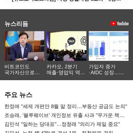
뉴스리듬
비트코인도
카카오, 2분기
가입자 증가
국가자산으로…'
매출·영업익 역대
·AIDC 성장…
보관·평가·처분'
최대…에이전트
SKT 2분기 성장
기준은 숙제
AI 수익화 관건
본궤도
주요 뉴스
한정애 "세제 개편안 8월 말 정리…부동산 공급도 논의"
조승래, '블루웨이브' 개인정보 유출 사과 "무거운 책임
통감"
김민석 "일하는 당대표"…정청래 "의리가 제일 중요"