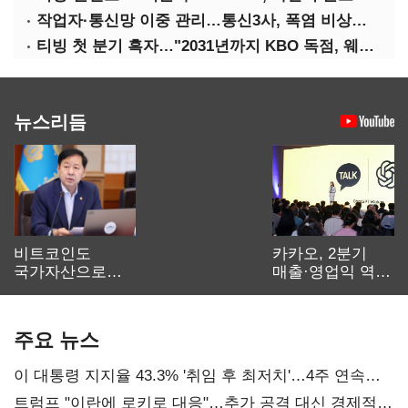
작업자·통신망 이중 관리…통신3사, 폭염 비상대응 돌입
티빙 첫 분기 흑자…"2031년까지 KBO 독점, 웨이브 합병도 속도"
뉴스리듬
비트코인도
카카오, 2분기
국가자산으로…'
매출·영업익 역대
보관·평가·처분'
최대…에이전트
기준은 숙제
AI 수익화 관건
주요 뉴스
이 대통령 지지율 43.3% '취임 후 최저치'…4주 연속
'하락'
트럼프 "이란에 로키로 대응"…추가 공격 대신 경제적