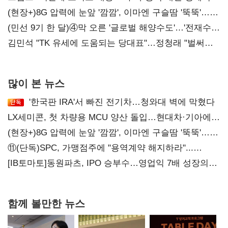
압박 시사
(현장+)8G 압력에 눈앞 '깜깜', 이마엔 구슬땀 '뚝뚝'…
화려한 에어쇼 뒤 땀방울
(민선 9기 한 달)④막 오른 '글로벌 해양수도'…'전재수
리더십' 시험대
김민석 "TK 유세에 도움되는 당대표"…정청래 "벌써
대표된 양 당직 배분"
많이 본 뉴스
'한국판 IRA'서 빠진 전기차…청와대 벽에 막혔다
LX세미콘, 첫 차량용 MCU 양산 돌입…현대차·기아에
공급
(현장+)8G 압력에 눈앞 '깜깜', 이마엔 구슬땀 '뚝뚝'…
화려한 에어쇼 뒤 땀방울
⑪(단독)SPC, 가맹점주에 "용역계약 해지하라"...
내팽개친 '사회적합의'
[IB토마토]동원파츠, IPO 승부수…영업익 7배 성장의
이면은 고객 편중
함께 볼만한 뉴스