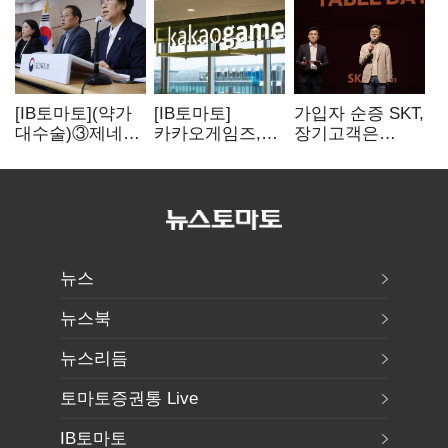
[IB토마토](약가
[IB토마토]
가입자 순증 SKT,
대수술)③제네릭
카카오게임즈,
장기고객은
14개 넘으면 약값
메타보라에 또
CEO가 직접
'뚝'…등재전략
80억 지원…웹3
챙긴다
혼선
살리기 지속
뉴스
뉴스북
뉴스리듬
토마토증권통 Live
IB토마토