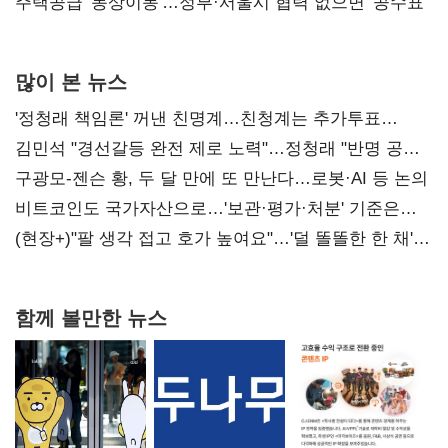
진실 밝혀야"
주택공급 '동상이몽'…정부·서울시 협력 없으면 '공수표'
많이 본 뉴스
'정청래 책임론' 꺼낸 친명계…친청계는 추가투표
때리기
김민석 "경선갈등 완전 제로 노력"…정청래 "반명 공세
사과부터"
구광모-젠슨 황, 두 달 만에 또 만난다…로봇·AI 등 논의
비트코인도 국가자산으로…'보관·평가·처분' 기준은
숙제
(현장+)"팔 생각 접고 호가 높여요"…'덜 똘똘한 한 채'
20억 키맞추기
함께 볼만한 뉴스