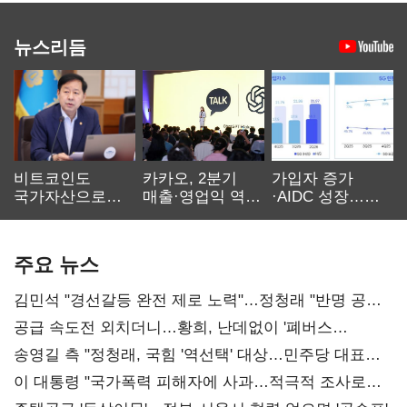
뉴스리듬
비트코인도
카카오, 2분기
가입자 증가
국가자산으로…'
매출·영업익 역대
·AIDC 성장…
보관·평가·처분'
최대…에이전트
SKT 2분기 성장
기준은 숙제
AI 수익화 관건
본궤도
주요 뉴스
김민석 "경선갈등 완전 제로 노력"…정청래 "반명 공세
사과부터"
공급 속도전 외치더니…황희, 난데없이 '폐버스
리모델링' 제안
송영길 측 "정청래, 국힘 '역선택' 대상…민주당 대표로
총선 지휘 못해"
이 대통령 "국가폭력 피해자에 사과…적극적 조사로