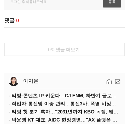
댓글
0
0/0
댓글 더보기
이지은
티빙·콘텐츠 IP 키운다…CJ ENM, 하반기 글로벌 확장 가속
작업자·통신망 이중 관리…통신3사, 폭염 비상대응 돌입
티빙 첫 분기 흑자…"2031년까지 KBO 독점, 웨이브 합병도 속도"
박윤영 KT 대표, AIDC 현장경영…"AX 플랫폼 핵심 인프라로 키운다"