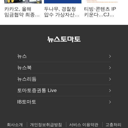
카카오, 올해
두나무, 경찰청
티빙·콘텐츠 IP
임금협약 최종
압수 가상자산
키운다…CJ
타결…연봉 6.3%
보관 맡는다…
ENM, 하반기
인상·격려금
커스터디 사업
글로벌 확장 가속
300만원
최종 낙찰
뉴스
뉴스북
뉴스리듬
토마토증권통 Live
IB토마토
회사소개
개인정보취급방침
서비스 이용약관
고충처리