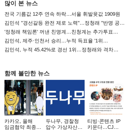
많이 본 뉴스
전국 기름값 12주 연속 하락…서울 휘발윳값 1909원
김민석 "경선갈등 완전 제로 노력"…정청래 "반명 공세
사과부터"
'정청래 책임론' 꺼낸 친명계…친청계는 추가투표
때리기
김민석, 제주·인천서 승리…누적 득표율 '1위
탈환'(종합)
김민석, 누적 45.42%로 경선 1위…정청래와 격차
0.86%p(2보)
함께 볼만한 뉴스
카카오, 올해
두나무, 경찰청
티빙·콘텐츠 IP
임금협약 최종
압수 가상자산
키운다…CJ