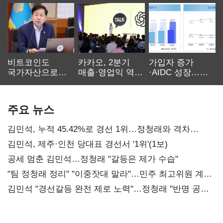
비트코인도
카카오, 2분기
가입자 증가
국가자산으로…'
매출·영업익 역대
·AIDC 성장…
보관·평가·처분'
최대…에이전트
SKT 2분기 성장
기준은 숙제
AI 수익화 관건
본궤도
주요 뉴스
김민석, 누적 45.42%로 경선 1위…정청래와 격차
0.86%p(2보)
김민석, 제주·인천 당대표 경선서 '1위'(1보)
공세 멈춘 김민석…정청래 "갈등은 제가 수습"
"팀 정청래 정리" "이중잣대 말라"…민주 최고위원 계파
다툼 격화
김민석 "경선갈등 완전 제로 노력"…정청래 "반명 공세
사과부터"