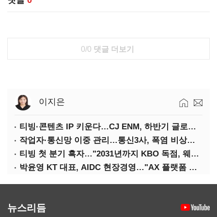
댓글
0
0/0
댓글 더보기
이지은
티빙·콘텐츠 IP 키운다…CJ ENM, 하반기 글로벌 확장 가속
작업자·통신망 이중 관리…통신3사, 폭염 비상대응 돌입
티빙 첫 분기 흑자…"2031년까지 KBO 독점, 웨이브 합병도 속도"
박윤영 KT 대표, AIDC 현장경영…"AX 플랫폼 핵심 인프라로 키운다"
뉴스리듬