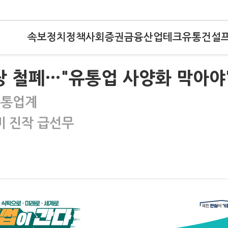
속보
정치
정책
사회
증권
금융
산업
테크
유통
건설
장 철폐…"유통업 사양화 막아야
유통업계
비 진작 급선무