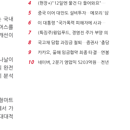
요"…'덜 똘똘한 한 채' 20...
4
(현장+)"12일엔 물건 다 들어와요"…
빈 매대 채우며 문 연 ...
5
중국 이어 대만도 설비투자…메모리 ‘삼
는 국내
국전쟁’
6
이 대통령 "국가폭력 피해자에 사과…
커머스를
적극적 조사로 진...
7
(특징주)윙입푸드, 경영진 주가 부양 의
 개선이
지에 상한가...
8
국고채 담합 과징금 철퇴…증권사 '충당
금 폭탄' 우려...
9
카카오, 올해 임금협약 최종 타결…연봉
 나날이
6.3% 인상·격려...
10
네이버, 2분기 영업익 5203억원…전년
의 완전
비 0.2% 감소...
히 분석
대형마트
에서 가
 대대적