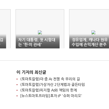
 검
차기 대통령, 첫 시험대
정유업계, 캐나다 원유
관
는 '한·미 관세'
수입에 손익계산 분주
이 기자의 최신글
(토마토칼럼)미·중 AI 전쟁 속 우리의 길
(토마토칼럼)가상자산 2단계법과 골든타임
(토마토칼럼)피지컬 AI와 책임의 한계
[뉴스토마토프라임]효자 IP '슈퍼 마리오'