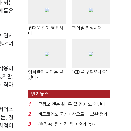
가 되는
업체들은
집다운 집이 필요하
편의점 전성시대
다
며 관세
있다"며
 작용하
영화관의 시대는 끝
"CD로 구워오세요"
있지만,
났다?
결 작아
인기뉴스
1
구광모-젠슨 황, 두 달 만에 또 만난다…
이커머스
로봇·AI 등 논...
2
비트코인도 국가자산으로…'보관·평가·
는, 정
처분' 기준은 ...
3
(현장+)"팔 생각 접고 호가 높여
 시점이