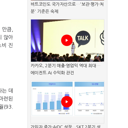
비트코인도 국가자산으로…'보관·평가·처
분' 기준은 숙제
 만큼,
치 않아
소비 진
카카오, 2분기 매출·영업익 역대 최대…
에이전트 AI 수익화 관건
다는 데
 마련된
(93.
가입자 증가·AIDC 성장…SKT 2분기 성