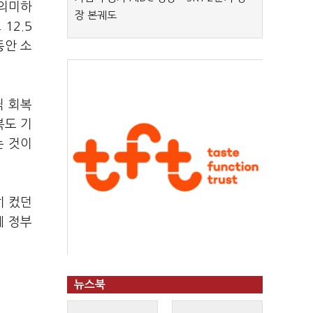
 의미하
장 본궤도
12.5
동안 소
씩 회복
복도 기
는 것이
히 컸던
에 정부
뉴스북