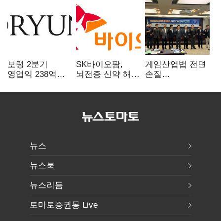
보령 2분기
SK바이오팜,
게임산업법 전면
영업익 238억…
뇌전증 신약 해외
손질
전년 대비 6.2%↓
흥행 발판…
공감대…"낡은
차세대 신약 개발
규제 걷고
속도
안전장치 촘촘히
해야"
뉴스
뉴스북
뉴스리듬
토마토증권통 Live