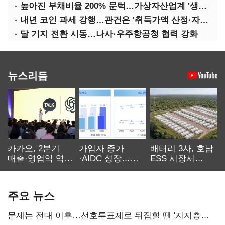
높아진 부채비율 200% 문턱…가상자산업계 '생존 시험대'
내년 코인 과세 강행…관건은 '취득가액 산정·자산 이동'
달 기지 전환 시동…나사·우주항공청 협력 강화
뉴스리듬
카카오, 2분기
가입자 증가
배터리 3사, 호남
매출·영업익 역대
·AIDC 성장…
ESS 시장서
최대…에이전트
SKT 2분기 성장
‘격돌’
AI 수익화 관건
본궤도
주요 뉴스
문제는 전대 이후…선호투표제로 뒤집힐 땐 '지지층