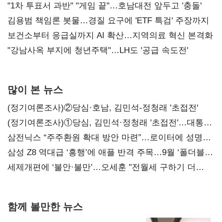
불복'
"1차 투표서 과반" "게임 끝"…호남대전 앞두고 '충돌'
김용범 책임론 봇물…경질 요구에 'ETF 특검' 주장까지
보건소부터 응급실까지 AI 확산…지역의료 혁신 본격화
"강남사옥 부지에 청년주택"…LH도 '공급 속도전'
많이 본 뉴스
(정기여론조사)②당심·호남, 김민석-정청래 '초접전'
(정기여론조사)①당심, 김민석·정청래 '초접전'…대통령
지지도 '50% 아래로'(종합)
삼전닉스 “주주환원 확대 방안 마련”…로이터에 성명
보내
삼성 Z8 역대급 ‘흥행’에 애플 반격 주목…9월 ‘폴더블
대전’
세제개편에 ‘불안·불만’…오세훈 "전월세 구하기 더
힘들어질 것"
함께 볼만한 뉴스