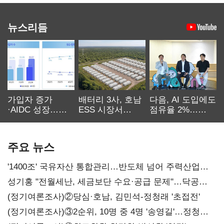
뉴스리듬
가입자 증가
배터리 3사, 호남
다음, AI 도입에도
·AIDC 성장…
ESS 시장서
점유율 2%…
SKT 2분기 성장
‘격돌’
에이전트
본궤도
차별화가 관건
주요 뉴스
'1400조' 국유자산 통합관리…반도체 넘어 주력산업
구조혁신
성기홍 "전월세난, 세금보단 수요·공급 문제"…닥공
시사
(정기여론조사)②당심·호남, 김민석-정청래 '초접전'
(정기여론조사)③2순위, 10명 중 4명 '송영길'…정청래