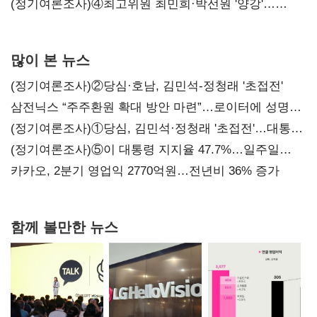
'한 자릿수'
(정기여론조사)④최고위원 최민희·박선원 '양강'…
서미화·이성윤·임미애 뒤이어
많이 본 뉴스
(정기여론조사)②당심·호남, 김민석-정청래 '초접전'
삼전닉스 “주주환원 확대 방안 마련”…로이터에 성명
보내
(정기여론조사)①당심, 김민석·정청래 '초접전'…대통령
지지도 '50% 아래로'(종합)
(정기여론조사)⑤이 대통령 지지율 47.7%…일주일
만에 다시 40%대
카카오, 2분기 영업익 2770억원…전년비 36% 증가
함께 볼만한 뉴스