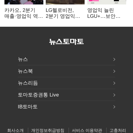
카카오, 2분기
LG헬로비전,
영업익 늘린
매출·영업익 역대
2분기 영업익
LGU+…보안
최대…에이전트
30억…
·AIDC '신사업
AI 수익화 관건
방송침체에
드라이브'
교육용 단말
시장도 축소
뉴스
뉴스북
뉴스리듬
토마토증권통 Live
IB토마토
회사소개
개인정보취급방침
서비스 이용약관
고충처리