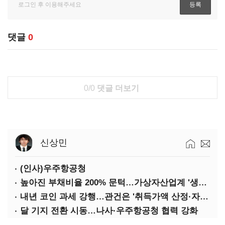
댓글
0
0/0
댓글 더보기
신상민
(인사)우주항공청
높아진 부채비율 200% 문턱…가상자산업계 '생존 시험대'
내년 코인 과세 강행…관건은 '취득가액 산정·자산 이동'
달 기지 전환 시동…나사·우주항공청 협력 강화