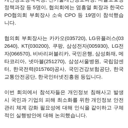
정책과장 등 5명이, 협의회에는 염흥열 회장과 한국C
PO협의회 부회장사 소속 CPO 등 19명이 참석했습
니다.
협의회 부회장사는
카카오(035720)
,
LG유플러스(03
2640)
,
KT(030200)
, 쿠팡,
삼성전자(005930)
,
LG전
자(066570)
, 비바리퍼블리카, 국민은행, 삼성화재, 메
타코리아,
넷마블(251270)
, 삼성서울병원, 국립암센
터,
한국전력(015760)
공사, 국민건강보험공단, 한국
교통안전공단, 한국인터넷진흥원 등입니다.
이번 회의에서 참석자들은 개인정보 침해사고 발생
시 국민과 기업의 피해 최소화를 위한 개인정보 안전
관리 체계 강화 필요성에 대해 인식을 같이하고 구체
적인 실행방안에 대해 논의했습니다.