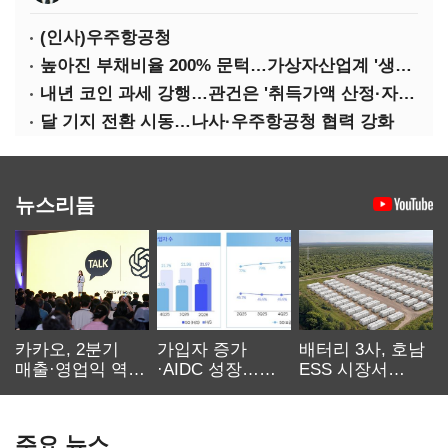
(인사)우주항공청
높아진 부채비율 200% 문턱…가상자산업계 '생존 시험대'
내년 코인 과세 강행…관건은 '취득가액 산정·자산 이동'
달 기지 전환 시동…나사·우주항공청 협력 강화
뉴스리듬
카카오, 2분기
가입자 증가
배터리 3사, 호남
매출·영업익 역대
·AIDC 성장…
ESS 시장서
최대…에이전트
SKT 2분기 성장
‘격돌’
AI 수익화 관건
본궤도
주요 뉴스