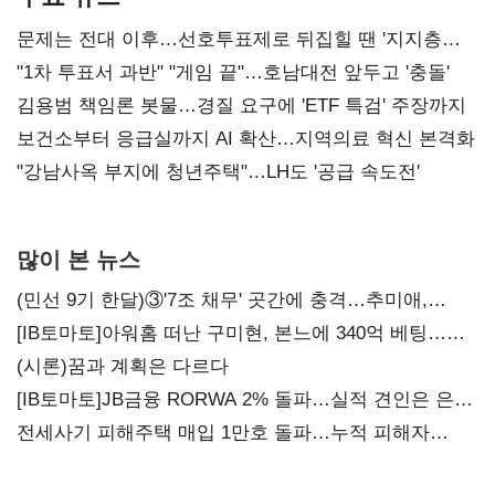
문제는 전대 이후…선호투표제로 뒤집힐 땐 '지지층
불복'
"1차 투표서 과반" "게임 끝"…호남대전 앞두고 '충돌'
김용범 책임론 봇물…경질 요구에 'ETF 특검' 주장까지
보건소부터 응급실까지 AI 확산…지역의료 혁신 본격화
"강남사옥 부지에 청년주택"…LH도 '공급 속도전'
많이 본 뉴스
(민선 9기 한달)③'7조 채무' 곳간에 충격…추미애,
20년만에 '비상재정' 선언 승부수
[IB토마토]아워홈 떠난 구미현, 본느에 340억 베팅…
가족 지배체제 구축
(시론)꿈과 계획은 다르다
[IB토마토]JB금융 RORWA 2% 돌파…실적 견인은 은행
아닌 캐피탈
전세사기 피해주택 매입 1만호 돌파…누적 피해자
4만278명