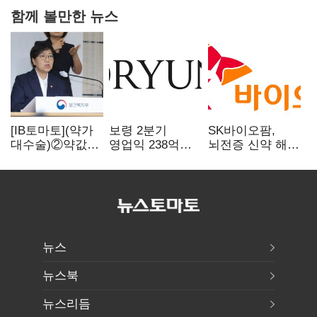
함께 볼만한 뉴스
[IB토마토](약가
보령 2분기
SK바이오팜,
대수술)②약값
영업익 238억…
뇌전증 신약 해외
깎이자 R&D부터
전년 대비 6.2%↓
흥행 발판…
축소…제약업계
차세대 신약 개발
비상경영 돌입
속도
뉴스
뉴스북
뉴스리듬