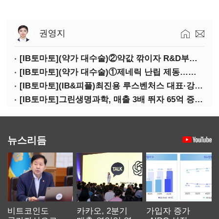
권영지
[IB토마토](약가 대수술)②약값 깎이자 R&D부터 축소…제약업계 비상경영 돌입
[IB토마토](약가 대수술)①제네릭 난립 제동…중소 제약사 수익성 비상
[IB토마토](IB&피플)최진용 루스벤처스 대표·강승순 이사
[IB토마토]그린생명과학, 매출 3배 뛰자 65억 증설…상위 2곳 의존도 82%
뉴스리듬
비트코인도
카카오, 2분기
가입자 증가