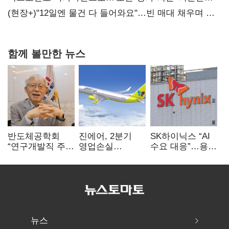
숙제
(현장+)"12일엔 물건 다 들어와요"…빈 매대 채우며 문
연 홈플러스
함께 볼만한 뉴스
반도체공학회
진에어, 2분기
SK하이닉스 “AI
“연구개발직 주
영업손실
수요 대응”…용인
52시간제
731억…유가
·청주 팹에 54조
개선해야”
상승 여파
투자
뉴스