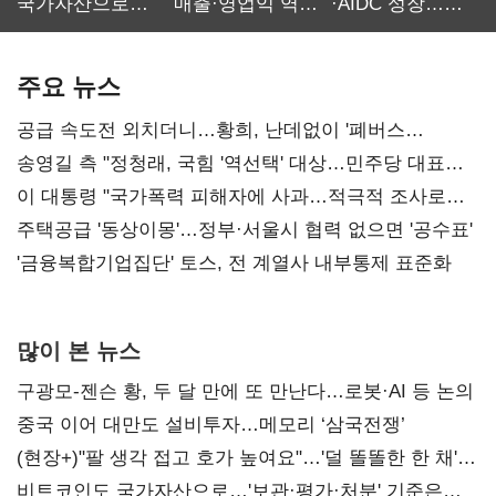
국가자산으로…'
매출·영업익 역대
·AIDC 성장…
보관·평가·처분'
최대…에이전트
SKT 2분기 성장
기준은 숙제
AI 수익화 관건
본궤도
주요 뉴스
공급 속도전 외치더니…황희, 난데없이 '폐버스
리모델링' 제안
송영길 측 "정청래, 국힘 '역선택' 대상…민주당 대표로
총선 지휘 못해"
이 대통령 "국가폭력 피해자에 사과…적극적 조사로
진실 밝혀야"
주택공급 '동상이몽'…정부·서울시 협력 없으면 '공수표'
'금융복합기업집단' 토스, 전 계열사 내부통제 표준화
많이 본 뉴스
구광모-젠슨 황, 두 달 만에 또 만난다…로봇·AI 등 논의
중국 이어 대만도 설비투자…메모리 ‘삼국전쟁’
(현장+)"팔 생각 접고 호가 높여요"…'덜 똘똘한 한 채'
20억 키맞추기
비트코인도 국가자산으로…'보관·평가·처분' 기준은