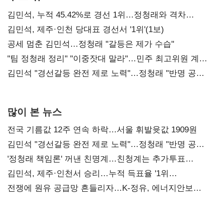
김민석, 누적 45.42%로 경선 1위…정청래와 격차
0.86%p(2보)
김민석, 제주·인천 당대표 경선서 '1위'(1보)
공세 멈춘 김민석…정청래 "갈등은 제가 수습"
"팀 정청래 정리" "이중잣대 말라"…민주 최고위원 계파
다툼 격화
김민석 "경선갈등 완전 제로 노력"…정청래 "반명 공세
사과부터"
많이 본 뉴스
전국 기름값 12주 연속 하락…서울 휘발윳값 1909원
김민석 "경선갈등 완전 제로 노력"…정청래 "반명 공세
사과부터"
'정청래 책임론' 꺼낸 친명계…친청계는 추가투표
때리기
김민석, 제주·인천서 승리…누적 득표율 '1위
탈환'(종합)
전쟁에 원유 공급망 흔들리자…K-정유, 에너지안보
핵심으로 재부상