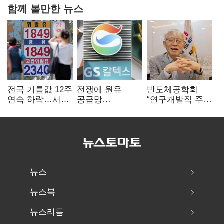
함께 볼만한 뉴스
전국 기름값 12주
전쟁에 원유
반도체공학회
연속 하락…서울
공급망
“연구개발직 주
휘발윳값 1909원
흔들리자…K-
52시간제
정유, 에너지안보
개선해야”
핵심으로 재부상
뉴스
뉴스북
뉴스리듬