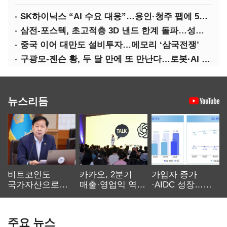
SK하이닉스 “AI 수요 대응”…용인·청주 팹에 54조 투자
삼전-포스텍, 초고적층 3D 낸드 한계 돌파…성능·전력효율 개선
중국 이어 대만도 설비투자…메모리 ‘삼국전쟁’
구광모-젠슨 황, 두 달 만에 또 만난다…로봇·AI 등 논의
뉴스리듬
비트코인도
카카오, 2분기
가입자 증가
국가자산으로…'
매출·영업익 역대
·AIDC 성장…
보관·평가·처분'
최대…에이전트
SKT 2분기 성장
기준은 숙제
AI 수익화 관건
본궤도
주요 뉴스