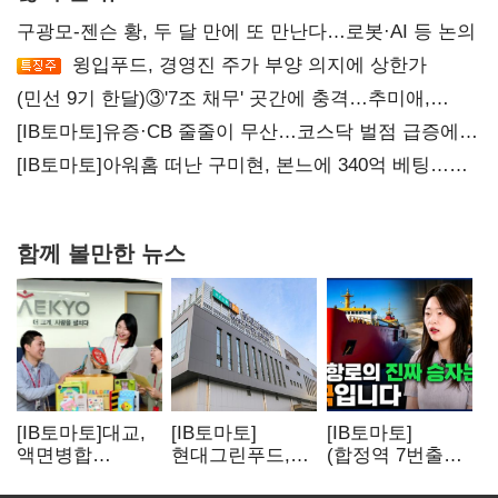
구광모-젠슨 황, 두 달 만에 또 만난다…로봇·AI 등 논의
윙입푸드, 경영진 주가 부양 의지에 상한가
(민선 9기 한달)③'7조 채무' 곳간에 충격…추미애,
20년만에 '비상재정' 선언 승부수
[IB토마토]유증·CB 줄줄이 무산…코스닥 벌점 급증에
상폐 압박
[IB토마토]아워홈 떠난 구미현, 본느에 340억 베팅…
가족 지배체제 구축
함께 볼만한 뉴스
[IB토마토]대교,
[IB토마토]
[IB토마토]
액면병합
현대그린푸드,
(합정역 7번출구)
앞두고도 '1000원
수익성 본궤도…
북극길 열리자