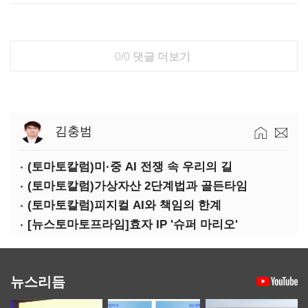
0/0
댓글 더보기
김충범
(토마토칼럼)미·중 AI 전쟁 속 우리의 길
(토마토칼럼)가상자산 2단계법과 골든타임
(토마토칼럼)피지컬 AI와 책임의 한계
[뉴스토마토프라임]효자 IP '슈퍼 마리오'
뉴스리듬