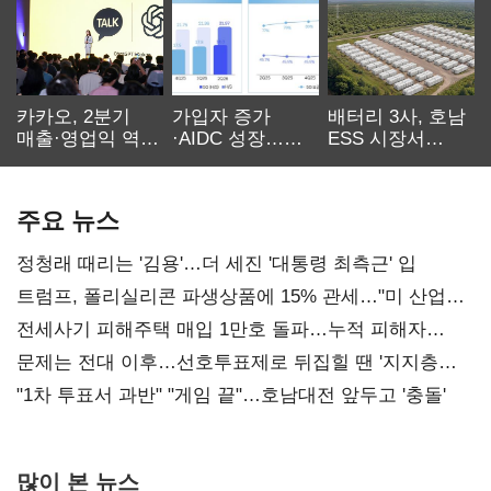
카카오, 2분기
가입자 증가
배터리 3사, 호남
매출·영업익 역대
·AIDC 성장…
ESS 시장서
최대…에이전트
SKT 2분기 성장
‘격돌’
AI 수익화 관건
본궤도
주요 뉴스
정청래 때리는 '김용'…더 세진 '대통령 최측근' 입
트럼프, 폴리실리콘 파생상품에 15% 관세…"미 산업
재건"
전세사기 피해주택 매입 1만호 돌파…누적 피해자
4만278명
문제는 전대 이후…선호투표제로 뒤집힐 땐 '지지층
불복'
"1차 투표서 과반" "게임 끝"…호남대전 앞두고 '충돌'
많이 본 뉴스