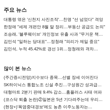
기준은 숙제
AI 수익화 관건
본궤도
주요 뉴스
대통령 엮은 '신천지 사진조작'…친명 "선 넘었다" 격앙
한정애 "세제 개편안 8월 말 정리…부동산 공급도 논의"
조승래, '블루웨이브' 개인정보 유출 사과 "무거운 책임
통감"
김민석 "일하는 당대표"…정청래 "의리가 제일 중요"
김민석, 누적 45.42%로 경선 1위…정청래와 격차
0.86%p(2보)
많이 본 뉴스
(주간증시전망)지수보다 종목…선별 장세 이어진다
SK하이닉스 통합노조 신설 추진…구성원간 성과급
불만 확산
대형마트 2분기 판매 9.4% 감소…홈플러스 사태 여파
(코스닥 퇴출 논란)②일본은 5년 기다려주는데 우리는
당장 퇴출?…시간만으론 부족한 코스닥 구하기
(현장+)'폭염중대경보'에도 농촌 이주노동자는