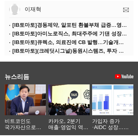
이재혁
[IB토마토]경동제약, 알포틴 환불부채 급증…영업이익 30% 잠식
[IB토마토]아미노로직스, 최대주주에 기댄 성장…높은 의존도 '양날의 검'
[IB토마토]큐렉소, 의료진에 CB 발행…기술개발 명분 뒤 보상 논란
[IB토마토](크레딧시그널)동원시스템즈, 투자 속도 조절이 만든 재무 안정화
뉴스리듬
비트코인도
카카오, 2분기
가입자 증가
국가자산으로…'
매출·영업익 역대
·AIDC 성장…
보관·평가·처분'
최대…에이전트
SKT 2분기 성장