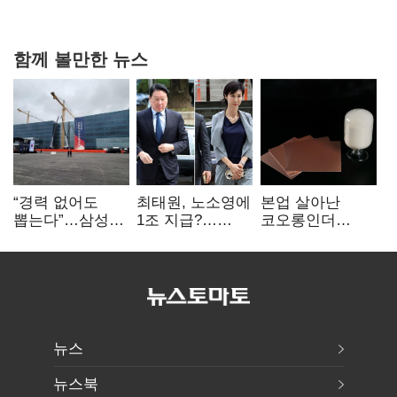
강행군…'야외작업 중지' 권고도 무시
함께 볼만한 뉴스
“경력 없어도
최태원, 노소영에
본업 살아난
뽑는다”…삼성
1조 지급?…
코오롱인더
·TSMC, 미
재상고 여부 주목
·HS효성…AI·
반도체 인재
배터리 소재로
쟁탈전
보폭 확대
뉴스
뉴스북