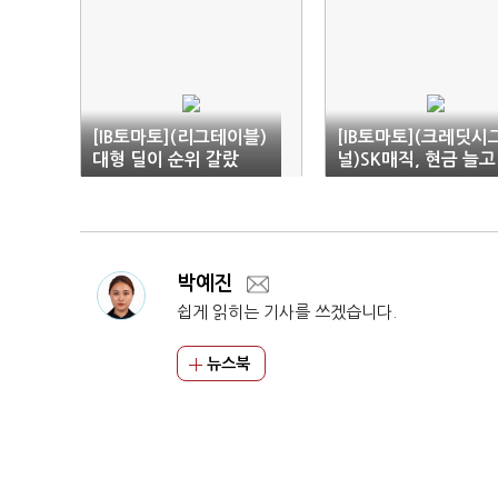
[IB토마토](리그테이블)
[IB토마토](크레딧시
대형 딜이 순위 갈랐
널)SK매직, 현금 늘고
다…ECM·DCM 흐름
차입 부담 완화
'요동'
박예진
쉽게 읽히는 기사를 쓰겠습니다.
뉴스북