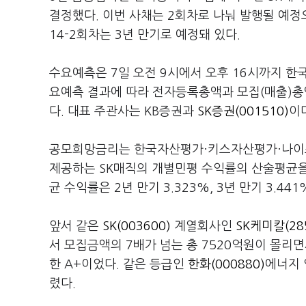
결정했다. 이번 사채는 2회차로 나눠 발행될 예정으로
14-2회차는 3년 만기로 예정돼 있다.
수요예측은 7일 오전 9시에서 오후 16시까지 한국
요예측 결과에 따라 전자등록총액과 모집(매출)총액
다. 대표 주관사는 KB증권과
SK증권(001510)
이
공모희망금리는 한국자산평가·키스자산평가·나이
제공하는 SK매직의 개별민평 수익률의 산술평균을
균 수익률은 2년 만기 3.323%, 3년 만기 3.441
앞서 같은
SK(003600)
계열회사인
SK케미칼(28
서 모집금액의 7배가 넘는 총 7520억원이 몰리면
한 A+이었다. 같은 등급인
한화(000880)
에너지 
렸다.