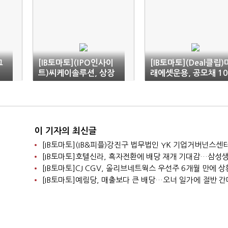
그
[IB토마토](IPO인사이
[IB토마토](Deal클립)
트)씨케이솔루션, 상장
래에셋운용, 공모채 10
재도전…아산 공장 투자
00억 모집에 8300억
박차
몰려 '완판'
이 기자의 최신글
[IB토마토]CJ CGV, 올리브네트웍스 우선주 6개월 만에 
[IB토마토]예림당, 매출보다 큰 배당…오너 일가에 절반 간