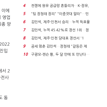
는 추가투표 때리기...
4
전쟁에 원유 공급망 흔들리자…K-정유,
. 이에
에너지안보 핵심...
5
"팀 정청래 정리" "이중잣대 말라"…민
의 영업
주 최고위원 계파 다...
6
김민석, 제주·인천서 승리…누적 득표율
최종 양
'1위 탈환'(종합)...
7
김민석, 누적 45.42%로 경선 1위…정
청래와 격차 0.86%p(...
8
김민석, 제주·인천 당대표 경선서 '1
2022
위'(1보)...
9
공세 멈춘 김민석…정청래 "갈등은 제
 진입
가 수습"
10
구광모-젠슨 황, 두 달 만에 또 만난다…
로봇·AI 등 논...
에서 2
가전사
도 동