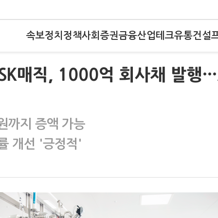
속보
정치
정책
사회
증권
금융
산업
테크
유통
건설
)SK매직, 1000억 회사채 발행
억원까지 증액 가능
 개선 '긍정적'