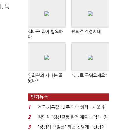
. 특
집다운 집이 필요하
편의점 전성시대
다
영화관의 시대는 끝
"CD로 구워오세요"
났다?
인기뉴스
1
전국 기름값 12주 연속 하락…서울 휘
발윳값 1909원...
2
김민석 "경선갈등 완전 제로 노력"…정
청래 "반명 공세 사...
3
'정청래 책임론' 꺼낸 친명계…친청계