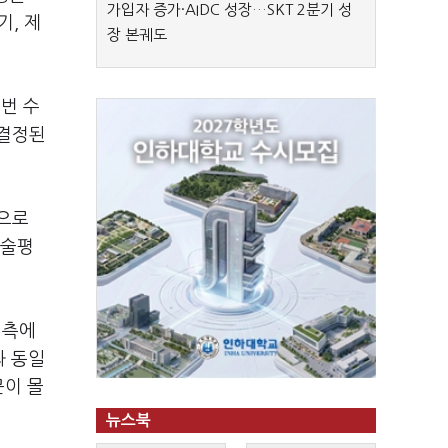
가입자 증가·AIDC 성장…SKT 2분기 성
기, 제
장 본궤도
이번 수
 결정된
으로
산술평
예측에
과 동일
문이 몰
뉴스북