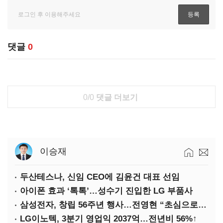
댓글
0
0/0
댓글 더보기
이승재
두산테스나, 신임 CEO에 김윤건 대표 선임
아이폰 효과 ‘톡톡’…성수기 진입한 LG 부품사
삼성전자, 창립 56주년 행사…전영현 “초심으로 경쟁력 회복해야”
LG이노텍, 3분기 영업익 2037억…전년비 56%↑