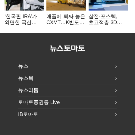
‘한국판 IRA’가
애플에 퇴짜 놓은
삼전-포스텍,
외면한 국산
CXMT…K반도체
초고적층 3D
전기차…
협상력 ‘호재’
낸드 한계 돌파…
실효성에 ‘의문’
성능·전력효율
개선
뉴스
뉴스북
뉴스리듬
토마토증권통 Live
IB토마토