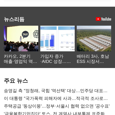
뉴스리듬
카카오, 2분기
가입자 증가
배터리 3사, 호남
매출·영업익 역대
·AIDC 성장…
ESS 시장서
최대…에이전트
SKT 2분기 성장
‘격돌’
AI 수익화 관건
본궤도
주요 뉴스
송영길 측 "정청래, 국힘 '역선택' 대상…민주당 대표로
총선 지휘 못해"
이 대통령 "국가폭력 피해자에 사과…적극적 조사로
진실 밝혀야"
주택공급 '동상이몽'…정부·서울시 협력 없으면 '공수표'
'금융복합기업집단' 토스, 전 계열사 내부통제 표준화