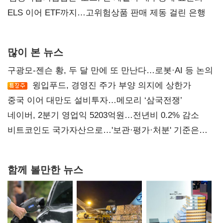
ELS 이어 ETF까지…고위험상품 판매 제동 걸린 은행
많이 본 뉴스
구광모-젠슨 황, 두 달 만에 또 만난다…로봇·AI 등 논의
윙입푸드, 경영진 주가 부양 의지에 상한가
중국 이어 대만도 설비투자…메모리 ‘삼국전쟁’
네이버, 2분기 영업익 5203억원…전년비 0.2% 감소
비트코인도 국가자산으로…'보관·평가·처분' 기준은
숙제
함께 볼만한 뉴스