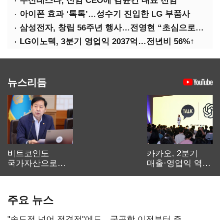
두산테스나, 신임 CEO에 김윤건 대표 선임
아이폰 효과 ‘톡톡’…성수기 진입한 LG 부품사
삼성전자, 창립 56주년 행사…전영현 “초심으로 경쟁력 회복해야”
LG이노텍, 3분기 영업익 2037억…전년비 56%↑
뉴스리듬
비트코인도
카카오, 2분기
국가자산으로…'
매출·영업익 역대
보관·평가·처분'
최대…에이전트
기준은 숙제
AI 수익화 관건
주요 뉴스
"속도전 넘어 전격전"에도…군공항 이전부터 주