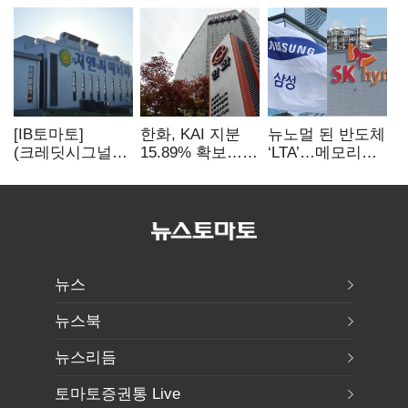
[IB토마토]
한화, KAI 지분
뉴노멀 된 반도체
(크레딧시그널)
15.89% 확보…
‘LTA’…메모리
지엔씨에너지, AI
기업결합심사
3사, 2030년까지
데이터센터 타고
신청 예정
54조 선불 계약
외형 확대
뉴스
뉴스북
뉴스리듬
토마토증권통 Live