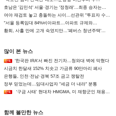
52시간까지 '뇌관'
호남은 '김민석' 서울·경기는 '정청래'…최종 승자는
'안갯속'
여야 재검토 놓고 충돌하는 사이…선관위 "투표자 수
오차 당연"
"서울 등록임대 84%비아파트…아파트 규제와
달리해야"
황희, 사흘 만에 고개 숙였지만…'폐버스 청년주택'
후폭풍
많이 본 뉴스
'한국판 IRA'서 빠진 전기차…청와대 벽에 막혔다
시금치 한달새 152% 치솟고 가금류 90만마리 폐사
은행들, 인천·전남·경북 57조 금고 쟁탈전
정부 믿었는데…임대사업자 "세금 더 내라" 분통
‘구금 사태’ 현대차 HMGMA, 미 재향군인 채용
확대로 분위기 반전
함께 볼만한 뉴스