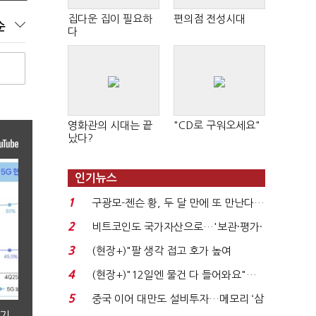
집다운 집이 필요하
편의점 전성시대
순
다
영화관의 시대는 끝
"CD로 구워오세요"
났다?
인기뉴스
1
구광모-젠슨 황, 두 달 만에 또 만난다…
로봇·AI 등 논...
2
비트코인도 국가자산으로…'보관·평가·
처분' 기준은 ...
3
(현장+)"팔 생각 접고 호가 높여
요"…'덜 똘똘한 한 채' 20...
4
(현장+)"12일엔 물건 다 들어와요"…
빈 매대 채우며 문 연 ...
5
중국 이어 대만도 설비투자…메모리 ‘삼
분기