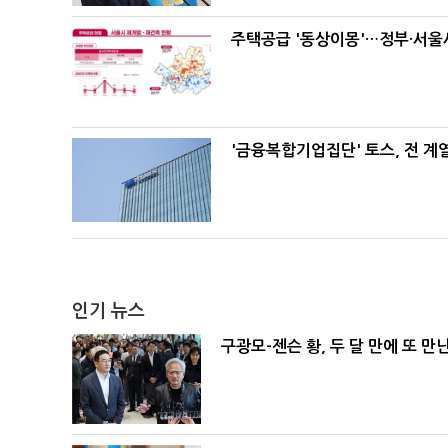
주택공급 '동상이몽'…정부·서울시
'금융복합기업집단' 토스, 전 
인기 뉴스
구광모-젠슨 황, 두 달 만에 또 만