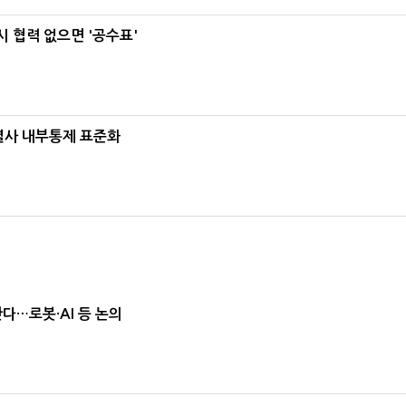
 협력 없으면 '공수표'
계열사 내부통제 표준화
난다…로봇·AI 등 논의