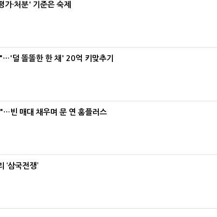
가·처분' 기준은 숙제
"…'덜 똘똘한 한 채' 20억 키맞추기
요"…빈 매대 채우며 문 연 홈플러스
 ‘삼국전쟁’