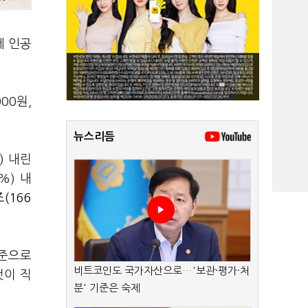
에 인공
00원,
뉴스리듬
%) 내린
0%) 내
(166
기준으로
비트코인도 국가자산으로…'보관·평가·처
것이 직
분' 기준은 숙제