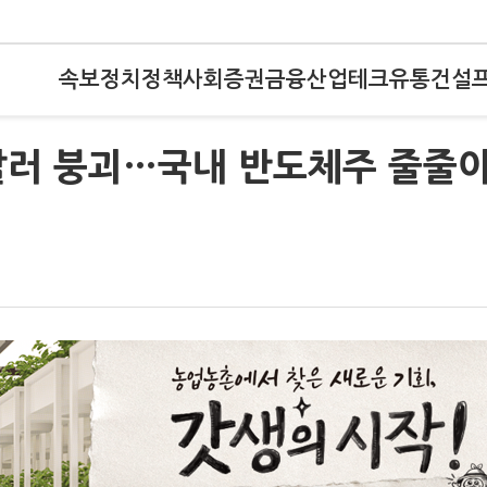
속보
정치
정책
사회
증권
금융
산업
테크
유통
건설
0달러 붕괴…국내 반도체주 줄줄