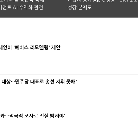
전트 AI 수익화 관건
성장 본궤도
데없이 '폐버스 리모델링' 제안
택' 대상…민주당 대표로 총선 지휘 못해"
사과…적극적 조사로 진실 밝혀야"