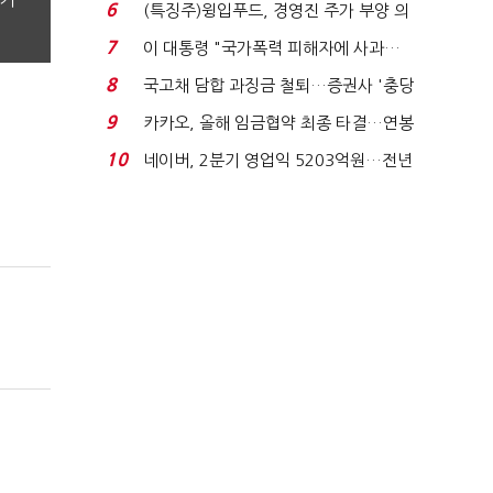
국전쟁’
6
(특징주)윙입푸드, 경영진 주가 부양 의
지에 상한가...
7
이 대통령 "국가폭력 피해자에 사과…
적극적 조사로 진...
8
국고채 담합 과징금 철퇴…증권사 '충당
금 폭탄' 우려...
9
카카오, 올해 임금협약 최종 타결…연봉
6.3% 인상·격려...
10
네이버, 2분기 영업익 5203억원…전년
비 0.2% 감소...