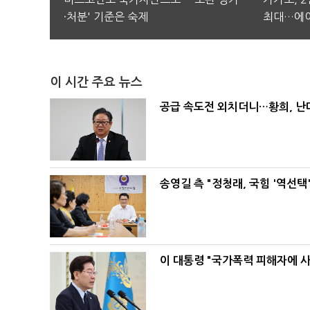
·처분' 기준은 숙제
최대…에이
이 시간 주요 뉴스
공급 속도전 외치더니…황희, 난
송영길 측 "정청래, 국힘 '역선
이 대통령 "국가폭력 피해자에 