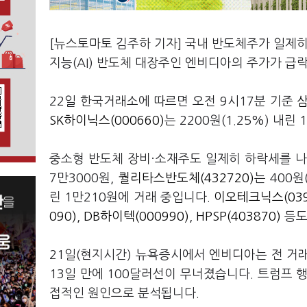
[뉴스토마토 김주하 기자] 국내 반도체주가 일제히
지능(AI) 반도체 대장주인 엔비디아의 주가가 급
22일 한국거래소에 따르면 오전 9시17분 기준
삼
SK하이닉스(000660)
는 2200원(1.25%) 내
중소형 반도체 장비·소재주도 일제히 하락세를 
7만3000원,
퀄리타스반도체(432720)
는 400원
린 1만210원에 거래 중입니다.
이오테크닉스(039
090)
,
DB하이텍(000990)
,
HPSP(403870)
등도
21일(현지시간) 뉴욕증시에서 엔비디아는 전 거래일
13일 만에 100달러선이 무너졌습니다. 트럼프 행
접적인 원인으로 분석됩니다.