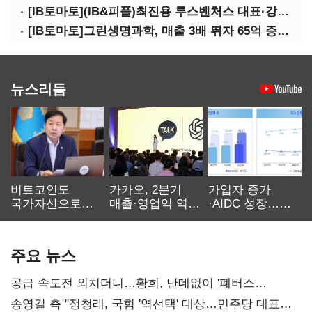
[IB토마토](IB&피플)최진용 루스벤처스 대표·강승순 이사
[IB토마토]그린생명과학, 매출 3배 뛰자 65억 증설…상위 2곳 의존도 82%
뉴스리듬
비트코인도
카카오, 2분기
가입자 증가
국가자산으로…'
매출·영업익 역대
·AIDC 성장…
보관·평가·처분'
최대…에이전트
SKT 2분기 성장
기준은 숙제
AI 수익화 관건
본궤도
주요 뉴스
공급 속도전 외치더니…황희, 난데없이 '폐버스
리모델링' 제안
송영길 측 "정청래, 국힘 '역선택' 대상…민주당 대표로