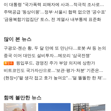
총선 지휘 못해"
이 대통령 "국가폭력 피해자에 사과…적극적 조사로
진실 밝혀야"
주택공급 '동상이몽'…정부·서울시 협력 없으면 '공수표'
'금융복합기업집단' 토스, 전 계열사 내부통제 표준화
많이 본 뉴스
구광모-젠슨 황, 두 달 만에 또 만난다…로봇·AI 등 논의
중국 이어 대만도 설비투자…메모리 ‘삼국전쟁’
윙입푸드, 경영진 주가 부양 의지에 상한가
비트코인도 국가자산으로…'보관·평가·처분' 기준은
숙제
(현장+)"팔 생각 접고 호가 높여요"…'덜 똘똘한 한 채'
20억 키맞추기
함께 볼만한 뉴스