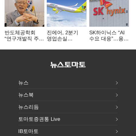
반도체공학회
진에어, 2분기
SK하이닉스 “AI
“연구개발직 주
영업손실
수요 대응”…용인
52시간제
731억…유가
·청주 팹에 54조
개선해야”
상승 여파
투자
뉴스
뉴스북
뉴스리듬
토마토증권통 Live
IB토마토