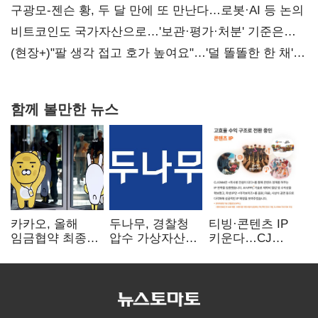
사과부터"
구광모-젠슨 황, 두 달 만에 또 만난다…로봇·AI 등 논의
비트코인도 국가자산으로…'보관·평가·처분' 기준은
숙제
(현장+)"팔 생각 접고 호가 높여요"…'덜 똘똘한 한 채'
20억 키맞추기
함께 볼만한 뉴스
카카오, 올해
두나무, 경찰청
티빙·콘텐츠 IP
임금협약 최종
압수 가상자산
키운다…CJ
타결…연봉 6.3%
보관 맡는다…
ENM, 하반기
인상·격려금
커스터디 사업
글로벌 확장 가속
300만원
최종 낙찰