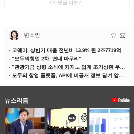
0/0
댓글 더보기
변소인
코웨이, 상반기 매출 전년비 13.9% 뛴 2조7719억
"모두의창업 2차, 연내 마무리"
"관광기금 상향 소식에 카지노 업계 조기상환 우려"
모두의 창업 플랫폼, API에 비공개 정보 담겨 암호키까지 새나갔다
뉴스리듬