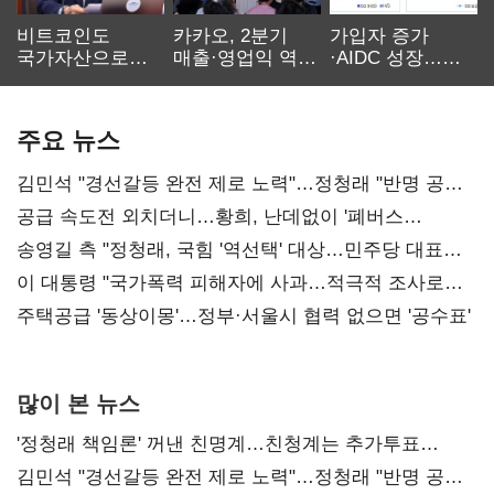
비트코인도
카카오, 2분기
가입자 증가
국가자산으로…'
매출·영업익 역대
·AIDC 성장…
보관·평가·처분'
최대…에이전트
SKT 2분기 성장
기준은 숙제
AI 수익화 관건
본궤도
주요 뉴스
김민석 "경선갈등 완전 제로 노력"…정청래 "반명 공세
사과부터"
공급 속도전 외치더니…황희, 난데없이 '폐버스
리모델링' 제안
송영길 측 "정청래, 국힘 '역선택' 대상…민주당 대표로
총선 지휘 못해"
이 대통령 "국가폭력 피해자에 사과…적극적 조사로
진실 밝혀야"
주택공급 '동상이몽'…정부·서울시 협력 없으면 '공수표'
많이 본 뉴스
'정청래 책임론' 꺼낸 친명계…친청계는 추가투표
때리기
김민석 "경선갈등 완전 제로 노력"…정청래 "반명 공세